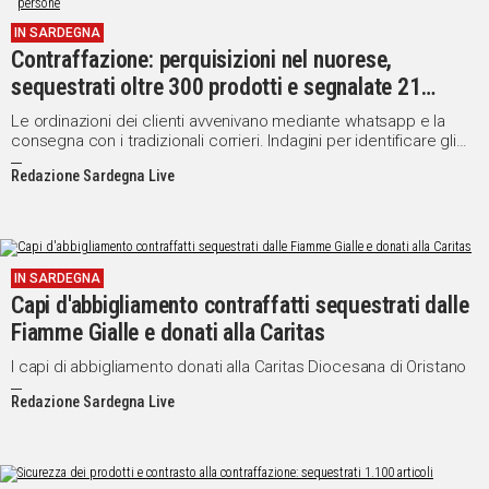
IN SARDEGNA
Contraffazione: perquisizioni nel nuorese,
sequestrati oltre 300 prodotti e segnalate 21
persone
Le ordinazioni dei clienti avvenivano mediante whatsapp e la
consegna con i tradizionali corrieri. Indagini per identificare gli
acquirenti a cui verranno comminate le previste sanzioni.
Redazione Sardegna Live
IN SARDEGNA
Capi d'abbigliamento contraffatti sequestrati dalle
Fiamme Gialle e donati alla Caritas
I capi di abbigliamento donati alla Caritas Diocesana di Oristano
Redazione Sardegna Live