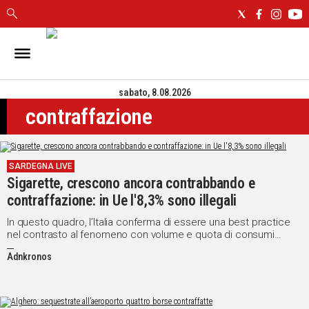
IN
SARDEGNA
sabato, 8.08.2026
CAGLIARI
contraffazione
SASSARI
NUORO
ORISTANO
SARDEGNA LIVE
SULCIS
Sigarette, crescono ancora contrabbando e
GALLURA
contraffazione: in Ue l'8,3% sono illegali
OGLIASTRA
MEDIO
In questo quadro, l’Italia conferma di essere una best practice
nel contrasto al fenomeno con volume e quota di consumi
CAMPIDANO
illeciti diminuiti di oltre la metà dal 2019
Adnkronos
ALTRE
NOTIZIE
POLITICA