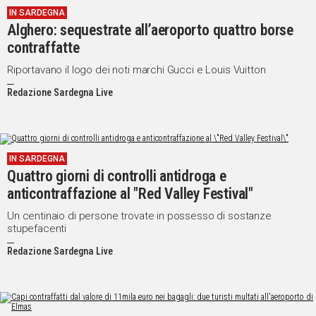
IN SARDEGNA
IN
Alghero: sequestrate all’aeroporto quattro borse
ITALIA
contraffatte
NEL
MONDO
Riportavano il logo dei noti marchi Gucci e Louis Vuitton
SPORT
Redazione Sardegna Live
EVENTI
STORIE
VIDEO
IN SARDEGNA
Quattro giorni di controlli antidroga e
anticontraffazione al "Red Valley Festival"
Vai
Un centinaio di persone trovate in possesso di sostanze
stupefacenti
Redazione Sardegna Live
UNISCITI
AL CANALE
WHATSAPP