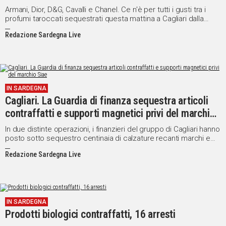
Armani, Dior, D&G, Cavalli e Chanel. Ce n'è per tutti i gusti tra i
profumi taroccati sequestrati questa mattina a Cagliari dalla
Guardia di Finanza. 580 mila le confezioni intercettate nel porto
Redazione Sardegna Live
canale, dagli uomini del Servizio antifrode dell'Agenzia delle
Dogane, all'interno di un container proveniente dalla Turchia e
destinato all'Arabia Saudita.
IN SARDEGNA
Cagliari. La Guardia di finanza sequestra articoli
contraffatti e supporti magnetici privi del marchio
Siae
In due distinte operazioni, i finanzieri del gruppo di Cagliari hanno
posto sotto sequestro centinaia di calzature recanti marchi e
segni falsi nonché' numerosi supporti magnetici, dvd e cd
Redazione Sardegna Live
musicali, illecitamente duplicati e destinati alla libera vendita in
violazione delle norme poste a tutela del diritto d'autore.
IN SARDEGNA
Prodotti biologici contraffatti, 16 arresti