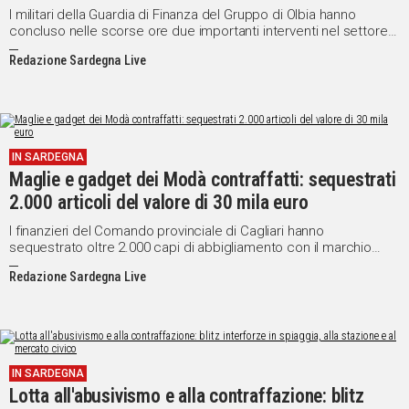
I militari della Guardia di Finanza del Gruppo di Olbia hanno
concluso nelle scorse ore due importanti interventi nel settore
del contrasto della vendita di merce con marchi contraffatti.
Redazione Sardegna Live
IN SARDEGNA
Maglie e gadget dei Modà contraffatti: sequestrati
2.000 articoli del valore di 30 mila euro
I finanzieri del Comando provinciale di Cagliari hanno
sequestrato oltre 2.000 capi di abbigliamento con il marchio
contraffatto del gruppo musicale “Modà” e denunciato cinque
Redazione Sardegna Live
persone.
IN SARDEGNA
Lotta all'abusivismo e alla contraffazione: blitz