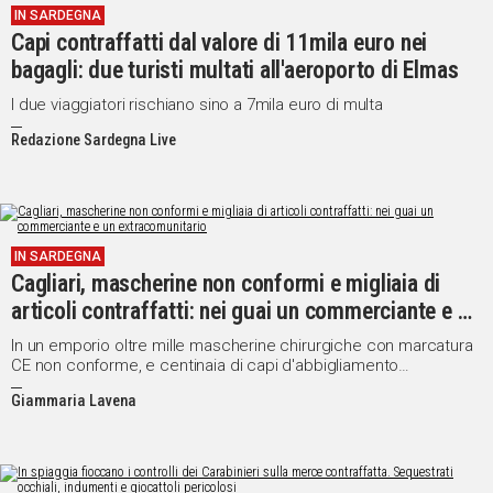
IN SARDEGNA
Capi contraffatti dal valore di 11mila euro nei
Social
bagagli: due turisti multati all'aeroporto di Elmas
I due viaggiatori rischiano sino a 7mila euro di multa
Redazione Sardegna Live
IN SARDEGNA
Cagliari, mascherine non conformi e migliaia di
articoli contraffatti: nei guai un commerciante e un
extracomunitario
In un emporio oltre mille mascherine chirurgiche con marcatura
CE non conforme, e centinaia di capi d'abbigliamento
contraffatti. Un cittadino senegalese è stato invece trovato in
Giammaria Lavena
possesso di circa 13mila articoli fac-simile, fra scarpe, borse e
jeans