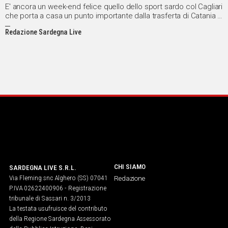
E' ancora un week-end felice quello dello sport sardo col Cagliari
che porta a casa un punto importante dalla trasferta di Catania e
la Dinamo Sassari che, dopo lo stop europeo contro l'Alba
Redazione Sardegna Live
Berlino, fa ancora la voce grossa in campionato sconfiggendo
per 75-68 la Sidigas Avellino.
CHI SIAMO
SARDEGNA LIVE S.R.L.
Via Fleming snc Alghero (SS) 07041
Redazione
P.IVA 02622400906 - Registrazione
tribunale di Sassari n. 3/2013
La testata usufruisce del contributo
della Regione Sardegna Assessorato