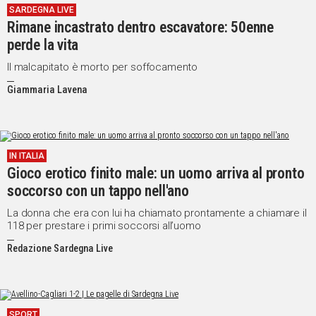
SARDEGNA LIVE
Rimane incastrato dentro escavatore: 50enne
Social
perde la vita
Il malcapitato è morto per soffocamento
Giammaria Lavena
IN ITALIA
Gioco erotico finito male: un uomo arriva al pronto
soccorso con un tappo nell'ano
La donna che era con lui ha chiamato prontamente a chiamare il
118 per prestare i primi soccorsi all’uomo
Redazione Sardegna Live
SPORT