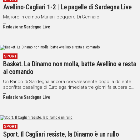
Avellino-Cagliari 1-2 | Le pagelle di Sardegna Live
Migliore in campo Munari, peggiore Di Gennaro
Redazione Sardegna Live
SPORT
Basket. La Dinamo non molla, batte Avellino e resta
al comando
Un Banco di Sardegna ancora convalescente dopo la dolente
sconfitta casalinga di Eurolega rimediata tre giorni fa supera con
grandissima fatica la Sidigas Avellino per 81-75 e resta in vetta
Redazione Sardegna Live
alla classifica della regular season. Avellino parte bene e in
attacco fa quello che vuole, Sassari sbaglia tanto al tiro e perde
troppi palloni a causa della troppa precipitazione.
SPORT
Sport. Il Cagliari resiste, la Dinamo è un rullo