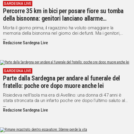
SARDEGNA LIVE
IN
Percorre 35 km in bici per posare fiore su tomba
ITALIA
della bisnonna: genitori lanciano allarme
NEL
"scomparso"
MONDO
Morta il giorno prima, il ragazzino ha voluto omaggiare la
memoria della bisnonna nel giorno dei defunti. Ma i genitori,
SPORT
ignari dell'iniziativa, hanno lanciato l'appello sui social
Redazione Sardegna Live
EVENTI
STORIE
VIDEO
SARDEGNA LIVE
Parte dalla Sardegna per andare al funerale del
fratello: poche ore dopo muore anche lei
Vai
Risiedeva nell'Isola ma era di Avellino: una donna di 47 anni è
stata stroncata da un infarto poche ore dopo l'ultimo saluto al
fratello 32enne
UNISCITI
Redazione Sardegna Live
AL CANALE
WHATSAPP