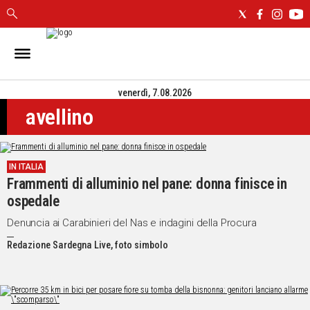
IN
SARDEGNA
venerdì, 7.08.2026
CAGLIARI
avellino
SASSARI
NUORO
ORISTANO
IN ITALIA
SULCIS
Frammenti di alluminio nel pane: donna finisce in
GALLURA
ospedale
OGLIASTRA
MEDIO
Denuncia ai Carabinieri del Nas e indagini della Procura
CAMPIDANO
Redazione Sardegna Live, foto simbolo
ALTRE
NOTIZIE
POLITICA