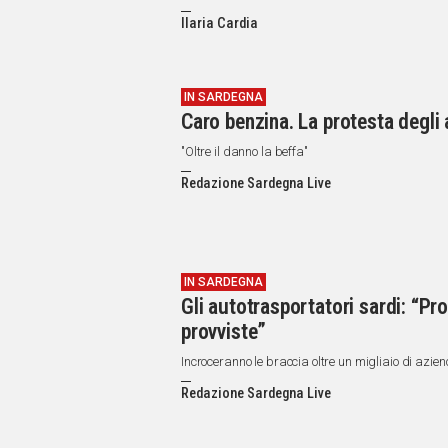
IN
ITALIA
Ilaria Cardia
NEL
MONDO
SPORT
IN SARDEGNA
Caro benzina. La protesta degli a
EVENTI
STORIE
"Oltre il danno la beffa"
Redazione Sardegna Live
VIDEO
Vai
IN SARDEGNA
Gli autotrasportatori sardi: “Pr
UNISCITI
provviste”
AL CANALE
Incroceranno le braccia oltre un migliaio di azie
WHATSAPP
Redazione Sardegna Live
Social