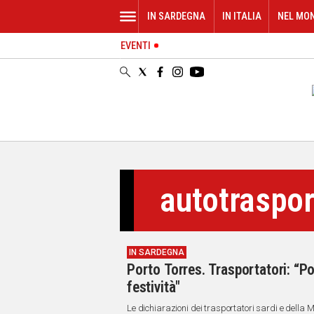
IN SARDEGNA
IN ITALIA
NEL MO
EVENTI
IN
SARDEGNA
CAGLIARI
SASSARI
NUORO
ORISTANO
SULCIS
GALLURA
autotraspor
OGLIASTRA
MEDIO
CAMPIDANO
IN SARDEGNA
ALTRE
Porto Torres. Trasportatori: “Po
NOTIZIE
festività"
POLITICA
Le dichiarazioni dei trasportatori sardi e della M