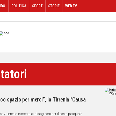
NDO
POLITICA
SPORT
STORIE
WEB TV
tatori
co spazio per merci”, la Tirrenia "Causa
oby-Tirrenia in merito ai disagi sorti per il ponte pasquale