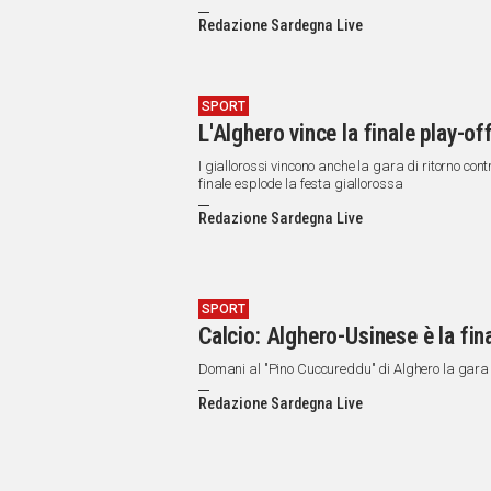
IN
ITALIA
Redazione Sardegna Live
NEL
MONDO
SPORT
SPORT
L'Alghero vince la finale play-of
EVENTI
STORIE
I giallorossi vincono anche la gara di ritorno cont
finale esplode la festa giallorossa
VIDEO
Redazione Sardegna Live
Vai
SPORT
Calcio: Alghero-Usinese è la fin
UNISCITI
Domani al "Pino Cuccureddu" di Alghero la gara
AL CANALE
Redazione Sardegna Live
WHATSAPP
Social