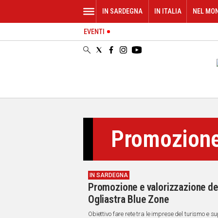
IN SARDEGNA
IN ITALIA
NEL MO
EVENTI
IN
SARDEGNA
CAGLIARI
SASSARI
NUORO
ORISTANO
SULCIS
GALLURA
Promozion
OGLIASTRA
MEDIO
CAMPIDANO
IN SARDEGNA
ALTRE
Promozione e valorizzazione del 
NOTIZIE
Ogliastra Blue Zone
POLITICA
Obiettivo fare rete tra le imprese del turismo e s