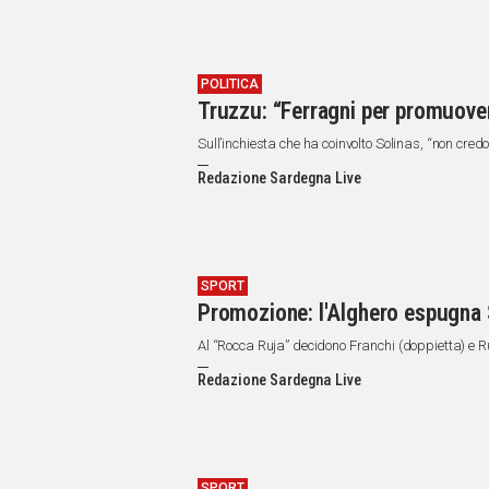
POLITICA
Truzzu: “Ferragni per promuover
Sull’inchiesta che ha coinvolto Solinas, “non cr
Redazione Sardegna Live
SPORT
Promozione: l'Alghero espugna St
Al “Rocca Ruja” decidono Franchi (doppietta) e R
Redazione Sardegna Live
SPORT