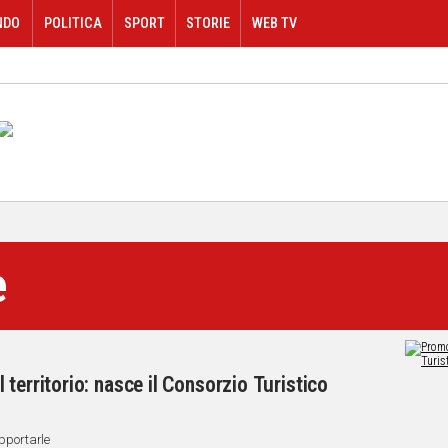
NDO
POLITICA
SPORT
STORIE
WEB TV
e
territorio: nasce il Consorzio Turistico
upportarle