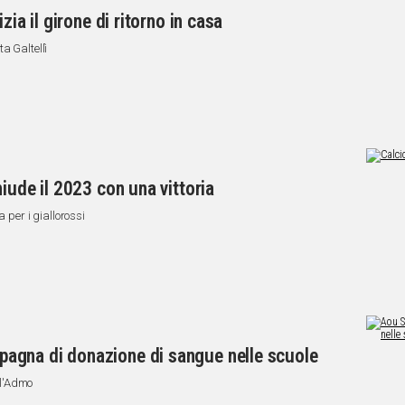
zia il girone di ritorno in casa
a Galtellì
iude il 2023 con una vittoria
a per i giallorossi
agna di donazione di sangue nelle scuole
n l'Admo