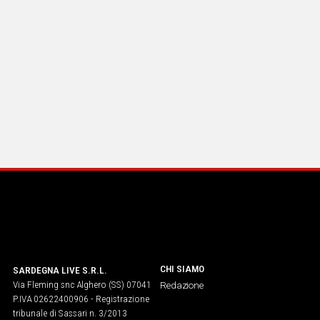
CHI SIAMO
SARDEGNA LIVE S.R.L.
Via Fleming snc Alghero (SS) 07041
Redazione
P.IVA 02622400906 - Registrazione
tribunale di Sassari n. 3/2013