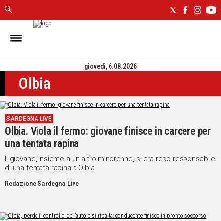
IN
SARDEGNA
giovedì, 6.08.2026
CAGLIARI
Olbia
SASSARI
NUORO
ORISTANO
SARDEGNA LIVE
SULCIS
Olbia. Viola il fermo: giovane finisce in carcere per
GALLURA
una tentata rapina
OGLIASTRA
MEDIO
Il giovane, insieme a un altro minorenne, si era reso responsabile
di una tentata rapina a Olbia
CAMPIDANO
Redazione Sardegna Live
ALTRE
NOTIZIE
POLITICA