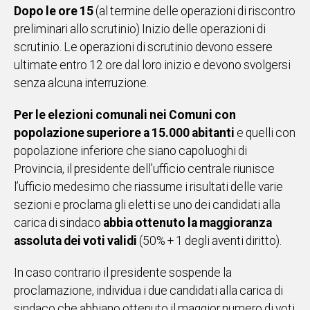
Dopo le ore 15
(al termine delle operazioni di riscontro
Social
preliminari allo scrutinio) Inizio delle operazioni di
scrutinio. Le operazioni di scrutinio devono essere
ultimate entro 12 ore dal loro inizio e devono svolgersi
senza alcuna interruzione.
Per le elezioni comunali nei Comuni con
popolazione superiore a 15.000 abitanti
e quelli con
popolazione inferiore che siano capoluoghi di
Provincia, il presidente dell’ufficio centrale riunisce
l’ufficio medesimo che riassume i risultati delle varie
sezioni e proclama gli eletti se uno dei candidati alla
carica di sindaco
abbia ottenuto la maggioranza
assoluta dei voti validi
(50% + 1 degli aventi diritto).
In caso contrario il presidente sospende la
proclamazione, individua i due candidati alla carica di
sindaco che abbiano ottenuto il maggior numero di voti