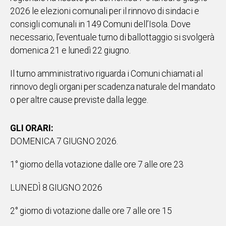
2026 le elezioni comunali per il rinnovo di sindaci e
IN
ITALIA
consigli comunali in 149 Comuni dell’Isola. Dove
NEL
necessario, l’eventuale turno di ballottaggio si svolgerà
MONDO
domenica 21 e lunedì 22 giugno.
SPORT
EVENTI
Il turno amministrativo riguarda i Comuni chiamati al
STORIE
rinnovo degli organi per scadenza naturale del mandato
o per altre cause previste dalla legge.
VIDEO
GLI ORARI:
DOMENICA 7 GIUGNO 2026.
Vai
1° giorno della votazione dalle ore 7 alle ore 23
UNISCITI
LUNEDÌ 8 GIUGNO 2026
AL CANALE
2° giorno di votazione dalle ore 7 alle ore 15
WHATSAPP