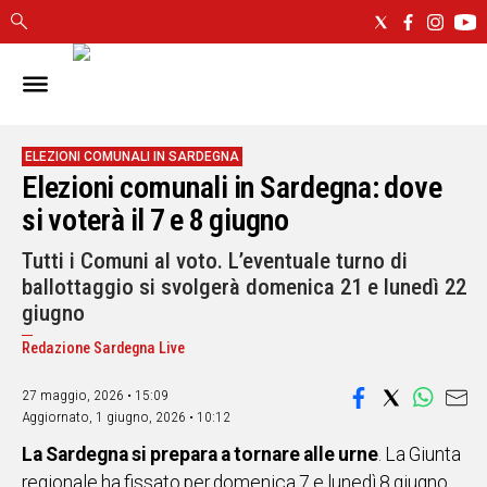
IN
SARDEGNA
CAGLIARI
ELEZIONI COMUNALI IN SARDEGNA
Elezioni comunali in Sardegna: dove
SASSARI
NUORO
si voterà il 7 e 8 giugno
ORISTANO
Tutti i Comuni al voto. L’eventuale turno di
SULCIS
ballottaggio si svolgerà domenica 21 e lunedì 22
GALLURA
giugno
OGLIASTRA
Redazione Sardegna Live
MEDIO
CAMPIDANO
27 maggio, 2026 • 15:09
Aggiornato,
1 giugno, 2026 • 10:12
ALTRE
NOTIZIE
La Sardegna si prepara a tornare alle urne
. La Giunta
regionale ha fissato per domenica 7 e lunedì 8 giugno
POLITICA