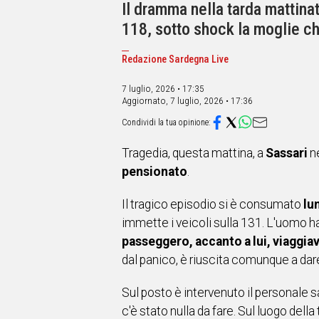
IN
Il dramma nella tarda mattinat
ITALIA
118, sotto shock la moglie ch
NEL
MONDO
Redazione Sardegna Live
SPORT
EVENTI
7 luglio, 2026 • 17:35
Aggiornato,
7 luglio, 2026 • 17:36
STORIE
VIDEO
Tragedia, questa mattina, a
Sassari
ne
pensionato
.
Vai
Il tragico episodio si è consumato
lu
immette i veicoli sulla 131. L'uomo h
UNISCITI
passeggero, accanto a lui, viaggia
AL CANALE
dal panico, è riuscita comunque a dare
WHATSAPP
Sul posto è intervenuto il personale 
c'è stato nulla da fare. Sul luogo della
Social