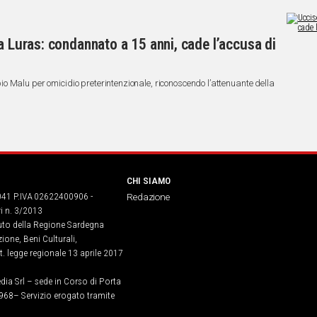
a Luras: condannato a 15 anni, cade l’accusa di
 Malu per omicidio preterintenzionale, riconoscendo l’attenuante della
CHI SIAMO
041 P.IVA 02622400906 -
Redazione
ri n. 3/2013
buto della Regione Sardegna
ione, Beni Culturali,
. legge regionale 13 aprile 2017
dia Srl – sede in Corso di Porta
968​– Servizio erogato tramite