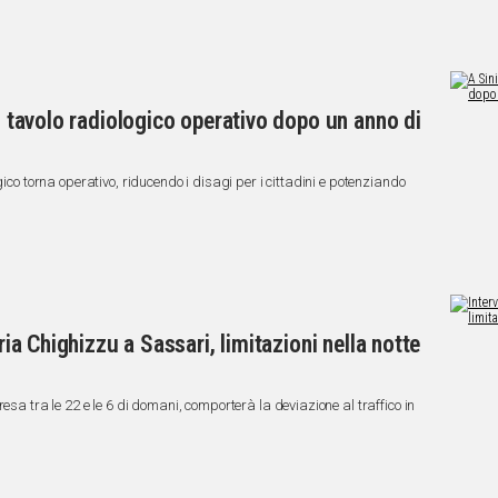
a: tavolo radiologico operativo dopo un anno di
gico torna operativo, riducendo i disagi per i cittadini e potenziando
eria Chighizzu a Sassari, limitazioni nella notte
esa tra le 22 e le 6 di domani, comporterà la deviazione al traffico in