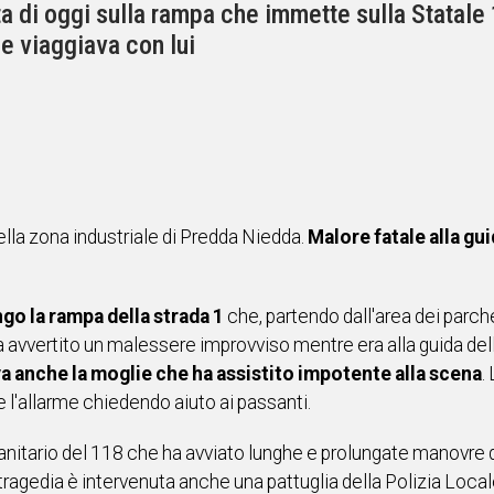
a di oggi sulla rampa che immette sulla Statale 1
e viaggiava con lui
lla zona industriale di Predda Niedda.
Malore fatale alla gu
ngo la rampa della strada 1
che, partendo dall'area dei parch
a avvertito un malessere improvviso mentre era alla guida dell
va anche la moglie che ha assistito impotente alla scena
.
 l'allarme chiedendo aiuto ai passanti.
sanitario del 118 che ha avviato lunghe e prolungate manovre 
 tragedia è intervenuta anche una pattuglia della Polizia Locale 