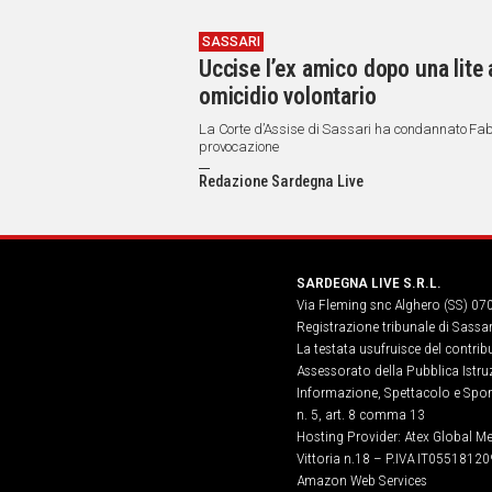
SASSARI
Uccise l’ex amico dopo una lite 
omicidio volontario
La Corte d’Assise di Sassari ha condannato Fabio
provocazione
Redazione Sardegna Live
SARDEGNA LIVE S.R.L.
Via Fleming snc Alghero (SS) 07
Registrazione tribunale di Sassa
La testata usufruisce del contri
Assessorato della Pubblica Istruz
Informazione, Spettacolo e Sport
n. 5, art. 8 comma 13
Hosting Provider: Atex Global Me
Vittoria n.18 – P.IVA IT05518120
Amazon Web Services