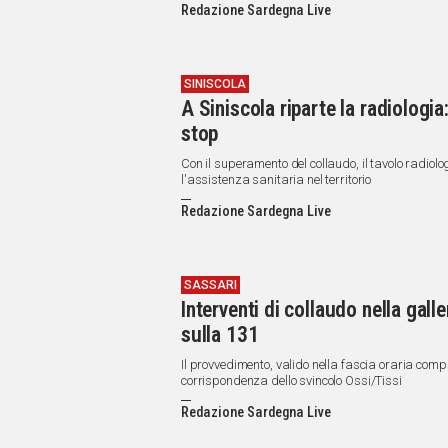
Redazione Sardegna Live
SINISCOLA
A Siniscola riparte la radiologi
stop
Con il superamento del collaudo, il tavolo radiolo
l'assistenza sanitaria nel territorio
Redazione Sardegna Live
SASSARI
Interventi di collaudo nella gall
sulla 131
Il provvedimento, valido nella fascia oraria compr
corrispondenza dello svincolo Ossi/Tissi
Redazione Sardegna Live