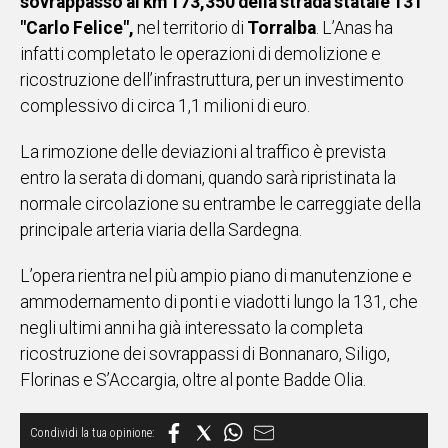
sovrappasso al km 173,350 della strada statale 131
IN
"Carlo Felice",
nel territorio di
Torralba
. L’Anas ha
ITALIA
infatti completato le operazioni di demolizione e
NEL
ricostruzione dell’infrastruttura, per un investimento
MONDO
complessivo di circa 1,1 milioni di euro.
SPORT
EVENTI
La rimozione delle deviazioni al traffico è prevista
STORIE
entro la serata di domani, quando sarà ripristinata la
normale circolazione su entrambe le carreggiate della
VIDEO
principale arteria viaria della Sardegna.
L’opera rientra nel più ampio piano di manutenzione e
Vai
ammodernamento di ponti e viadotti lungo la 131, che
negli ultimi anni ha già interessato la completa
ricostruzione dei sovrappassi di Bonnanaro, Siligo,
UNISCITI
Florinas e S’Accargia, oltre al ponte Badde Olia.
AL CANALE
WHATSAPP