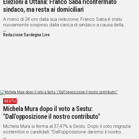
Elezioni a Ottana: Franco Saba riconfermato
sindaco, ma resta ai domiciliari
A meno di 24 ore dalla sua rielezione, Franco Saba è stato
nuovamente sospeso dalla carica di sindaco a causa della
misura cautelare degli arresti domiciliari per presunta tentata
Redazione Sardegna Live
concussione
SESTU
Michela Mura dopo il voto a Sestu:
"Dall'opposizione il nostro contributo"
Michela Mura si ferma al 37,47% a Sestu. Dopo il voto ringrazia
sostenitori e candidati: "Dall'opposizione daremo il nostro
contributo"