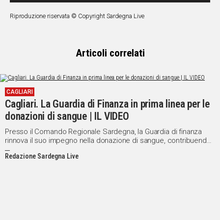
Riproduzione riservata © Copyright Sardegna Live
Social
Articoli correlati
CAGLIARI
Cagliari. La Guardia di Finanza in prima linea per le
donazioni di sangue | IL VIDEO
Presso il Comando Regionale Sardegna, la Guardia di finanza
rinnova il suo impegno nella donazione di sangue, contribuendo
all'autonomia ematica della regione e promuovendo la cultura
Redazione Sardegna Live
della solidarietà