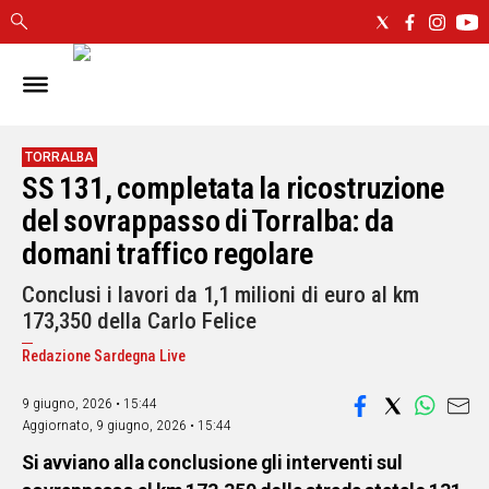
IN
SARDEGNA
CAGLIARI
TORRALBA
SS 131, completata la ricostruzione
SASSARI
NUORO
del sovrappasso di Torralba: da
ORISTANO
domani traffico regolare
SULCIS
Conclusi i lavori da 1,1 milioni di euro al km
GALLURA
173,350 della Carlo Felice
OGLIASTRA
MEDIO
Redazione Sardegna Live
CAMPIDANO
9 giugno, 2026 • 15:44
Aggiornato,
9 giugno, 2026 • 15:44
ALTRE
NOTIZIE
Si avviano alla conclusione gli interventi sul
POLITICA