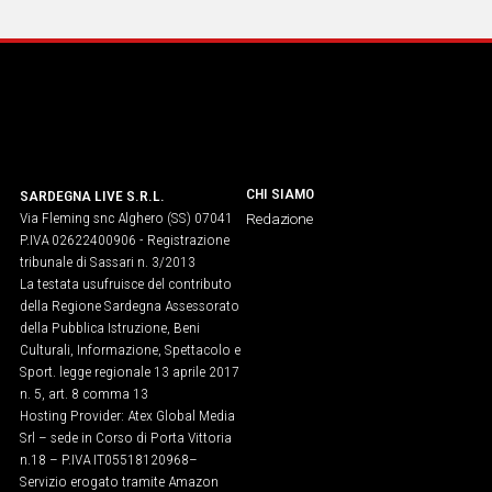
CHI SIAMO
SARDEGNA LIVE S.R.L.
Via Fleming snc Alghero (SS) 07041
Redazione
P.IVA 02622400906 - Registrazione
tribunale di Sassari n. 3/2013
La testata usufruisce del contributo
della Regione Sardegna Assessorato
della Pubblica Istruzione, Beni
Culturali, Informazione, Spettacolo e
Sport. legge regionale 13 aprile 2017
n. 5, art. 8 comma 13
Hosting Provider: Atex Global Media
Srl – sede in Corso di Porta Vittoria
n.18 – P.IVA IT05518120968​–
Servizio erogato tramite Amazon