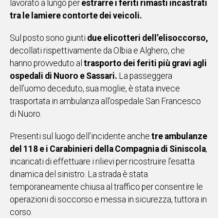
lavorato a lungo per
estrarre i feriti rimasti incastrati
tra le lamiere contorte dei veicoli.
Social
Sul posto sono giunti
due elicotteri dell’elisoccorso,
decollati rispettivamente da Olbia e Alghero, che
hanno provveduto al
trasporto dei feriti più gravi agli
ospedali di Nuoro e Sassari.
La passeggera
dell’uomo deceduto, sua moglie, è stata invece
trasportata in ambulanza all’ospedale San Francesco
di Nuoro.
Presenti sul luogo dell’incidente anche
tre ambulanze
del 118 e i Carabinieri della Compagnia di Siniscola
,
incaricati di effettuare i rilievi per ricostruire l’esatta
dinamica del sinistro. La strada è stata
temporaneamente chiusa al traffico per consentire le
operazioni di soccorso e messa in sicurezza, tuttora in
corso.