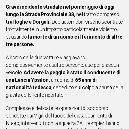
Grave incidente stradale nel pomeriggio di oggi
IN
ITALIA
lungo la Strada Provinciale 38,
nel tratto compreso
NEL
tra Iloghe e Dorgali.
Due automobili si sono scontrate
MONDO
frontalmente in un impatto particolarmente violento,
SPORT
causando
la morte di un uomo e il ferimento di altre
EVENTI
tre persone.
STORIE
A bordo delle due vetture viaggiavano
VIDEO
complessivamente quattro persone, due per ciascun
veicolo.
Ad avere la peggio è stato il conducente di
una Lancia Ypsilon,
un uomo di
65 anni di
Vai
nazionalità tedesca
, deceduto sul colpo a causa della
gravità delle ferite riportate.
UNISCITI
Complesse e delicate le operazioni di soccorso
AL CANALE
condotte dai Vigili del fuoco del distaccamento di
WHATSAPP
Nuoro, intervenuti con la squadra 2A: i pompieri hanno