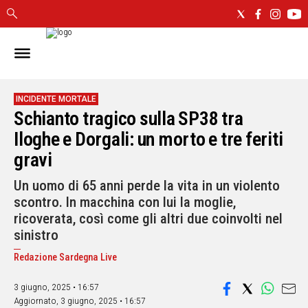
IN
SARDEGNA
CAGLIARI
INCIDENTE MORTALE
Schianto tragico sulla SP38 tra
SASSARI
NUORO
Iloghe e Dorgali: un morto e tre feriti
ORISTANO
gravi
SULCIS
Un uomo di 65 anni perde la vita in un violento
GALLURA
scontro. In macchina con lui la moglie,
OGLIASTRA
ricoverata, così come gli altri due coinvolti nel
MEDIO
sinistro
CAMPIDANO
Redazione Sardegna Live
ALTRE
NOTIZIE
3 giugno, 2025 • 16:57
Aggiornato,
3 giugno, 2025 • 16:57
POLITICA