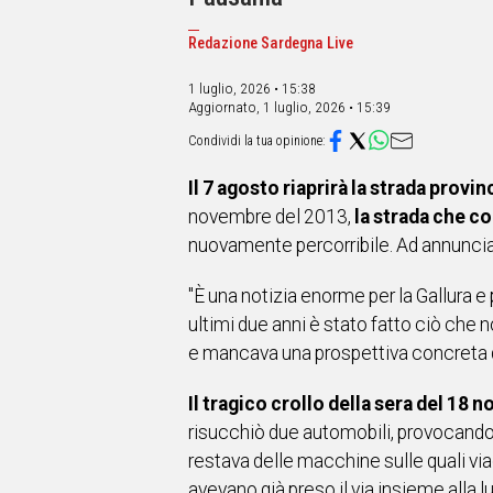
IN
ITALIA
Redazione Sardegna Live
NEL
MONDO
1 luglio, 2026 • 15:38
SPORT
Aggiornato,
1 luglio, 2026 • 15:39
EVENTI
STORIE
Il 7 agosto riaprirà la strada provi
VIDEO
novembre del 2013,
la strada che co
nuovamente percorribile. Ad annunciare
Vai
"È una notizia enorme per la Gallura
ultimi due anni è stato fatto ciò che n
e mancava una prospettiva concreta di 
UNISCITI
AL CANALE
Il tragico crollo della sera del 18 
WHATSAPP
risucchiò due automobili, provocando l
restava delle macchine sulle quali via
avevano già preso il via insieme alla 
Social