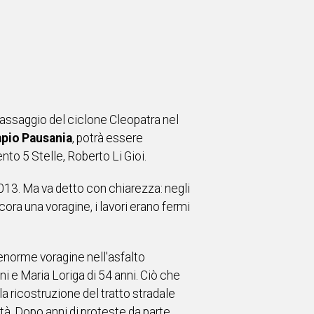
l passaggio del ciclone Cleopatra nel
empio Pausania
, potrà essere
nto 5 Stelle, Roberto Li Gioi.
013. Ma va detto con chiarezza: negli
cora una voragine, i lavori erano fermi
l'enorme voragine nell'asfalto
i e Maria Loriga di 54 anni. Ciò che
a ricostruzione del tratto stradale
tà. Dopo anni di proteste da parte