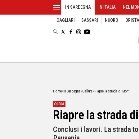
IN SARDEGNA
IN ITALIA
NEL MO
CAGLIARI
SASSARI
NUORO
ORIST
EVENTI
IN
SARDEGNA
CAGLIARI
SASSARI
NUORO
ORISTANO
SULCIS
GALLURA
OGLIASTRA
Home
>
In Sardegna
>
Gallura
>
Riapre la strada di Mont...
MEDIO
CAMPIDANO
OLBIA
Riapre la strada d
ALTRE
NOTIZIE
Conclusi i lavori. La strada t
POLITICA
Pausania