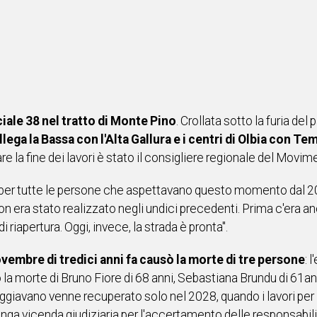
nciale 38 nel tratto di Monte Pino
. Crollata sotto la furia de
llega la Bassa con l'Alta Gallura e i centri di Olbia con T
 la fine dei lavori è stato il consigliere regionale del Movime
 e per tutte le persone che aspettavano questo momento dal 2
on era stato realizzato negli undici precedenti. Prima c'era an
riapertura. Oggi, invece, la strada è pronta".
novembre di tredici anni fa causò la morte di tre persone
: 
a morte di Bruno Fiore di 68 anni, Sebastiana Brundu di 61ann
ggiavano venne recuperato solo nel 2028, quando i lavori per l
lunga vicenda giudiziaria per l'accertamento delle responsabili