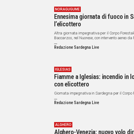
NORAGUGUME
Ennesima giornata di fuoco in 
l’elicottero
Altra giornata impegnativa per il Corpo Forestale
Baccarzos, nel Nuorese, con intervento aereo da
Redazione Sardegna Live
IGLESIAS
Fiamme a Iglesias: incendio in l
con elicottero
Giornata impegnativa in Sardegna per il Corpo 
Redazione Sardegna Live
ALGHERO
Alghero-Venezia: nuovo volo dir