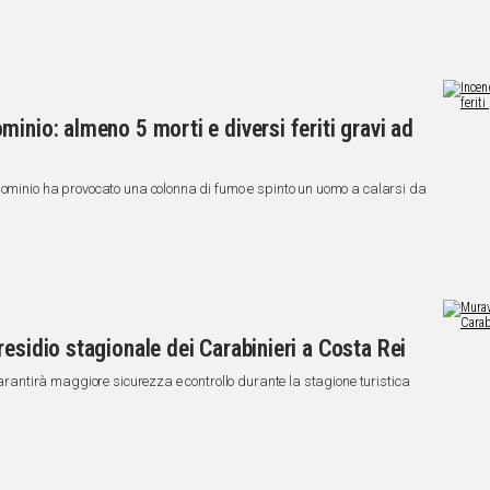
inio: almeno 5 morti e diversi feriti gravi ad
ndominio ha provocato una colonna di fumo e spinto un uomo a calarsi da
esidio stagionale dei Carabinieri a Costa Rei
 garantirà maggiore sicurezza e controllo durante la stagione turistica