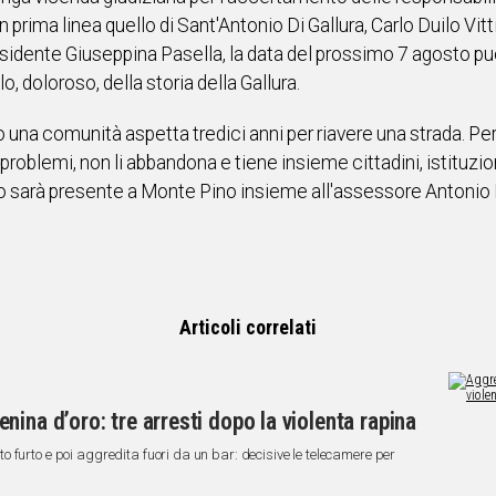
 prima linea quello di Sant'Antonio Di Gallura, Carlo Duilo Vitti 
esidente Giuseppina Pasella, la data del prossimo 7 agosto p
o, doloroso, della storia della Gallura.
 una comunità aspetta tredici anni per riavere una strada. Pe
oblemi, non li abbandona e tiene insieme cittadini, istituzioni e
o sarà presente a Monte Pino insieme all'assessore Antonio Pi
Articoli correlati
ina d’oro: tre arresti dopo la violenta rapina
 furto e poi aggredita fuori da un bar: decisive le telecamere per