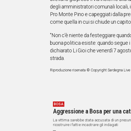
degli amministratori comunali locali, in
Pro Monte Pino e capeggiati dalla pr
come quella in cui si chiude un capitol
"Non c'è niente da festeggiare quando
buona politica esiste: quando segue i pr
dichiarato Li Gioi che venerdì 7 agost
strada.
Riproduzione riservata © Copyright Sardegna Live
BOSA
Aggressione a Bosa per una caten
La vittima sarebbe stata accusata di un presunto
ricostruire i fatti e incastrare gli indagati