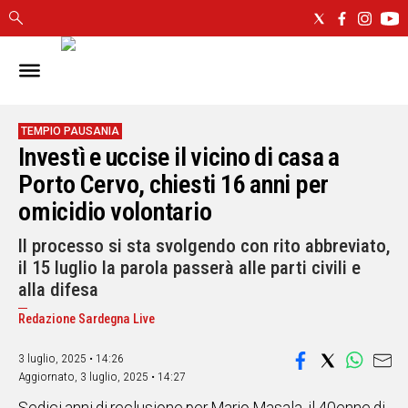
IN
SARDEGNA
CAGLIARI
TEMPIO PAUSANIA
Investì e uccise il vicino di casa a
SASSARI
NUORO
Porto Cervo, chiesti 16 anni per
ORISTANO
omicidio volontario
SULCIS
Il processo si sta svolgendo con rito abbreviato,
GALLURA
il 15 luglio la parola passerà alle parti civili e
OGLIASTRA
alla difesa
MEDIO
CAMPIDANO
Redazione Sardegna Live
3 luglio, 2025 • 14:26
ALTRE
NOTIZIE
Aggiornato,
3 luglio, 2025 • 14:27
POLITICA