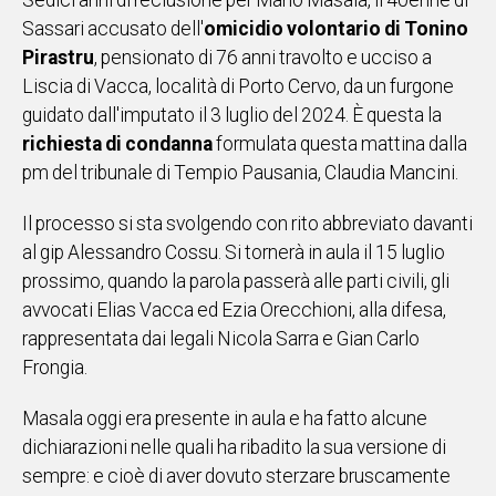
Sedici anni di reclusione
per Mario Masala, il 40enne di
IN
Sassari accusato dell'
omicidio volontario di Tonino
ITALIA
Pirastru
, pensionato di 76 anni travolto e ucciso a
NEL
Liscia di Vacca, località di Porto Cervo, da un furgone
MONDO
guidato dall'imputato il 3 luglio del 2024.
È questa
la
SPORT
richiesta di condanna
formulata questa mattina dalla
EVENTI
pm del tribunale di Tempio Pausania, Claudia Mancini
.
STORIE
Il processo si sta svolgendo con rito abbreviato davanti
VIDEO
al gip Alessandro Cossu. Si
tornerà
in aula il 15 luglio
prossimo, quando la parola passerà alle parti civili, gli
avvocati Elias Vacca ed Ezia Orecchioni, alla difesa,
Vai
rappresentata dai legali Nicola Sarra e Gian Carlo
Frongia.
UNISCITI
Masala oggi era presente in aula e ha fatto alcune
AL CANALE
dichiarazioni nelle quali ha ribadito la sua versione di
WHATSAPP
sempre: e cioè di aver dovuto sterzare bruscamente