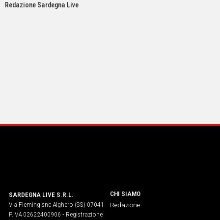
Redazione Sardegna Live
CHI SIAMO
SARDEGNA LIVE S.R.L.
Via Fleming snc Alghero (SS) 07041
Redazione
P.IVA 02622400906 - Registrazione