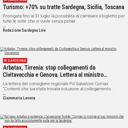
IN SARDEGNA
Turismo: +70% su tratte Sardegna, Sicilia, Toscana
Prorogata fino al 31 luglio la possibilità di cambiare il biglietto per
tutte le volte che si vuole senza penali
Redazione Sardegna Live
IN SARDEGNA
Arbatax, Tirrenia: stop collegamenti da
Civitavecchia e Genova. Lettera al ministro
Giovannini
La lettera del consigliere regionale Pd Salvatore Corrias:
"Contenti che sia stata trovata soluzione al collegamento
Cagliari-Arbatax-Civitavecchia per i prossimi sei mesi. Chiediamo
Giammaria Lavena
però di intervenire affinché la soluzione diventi definitiva"