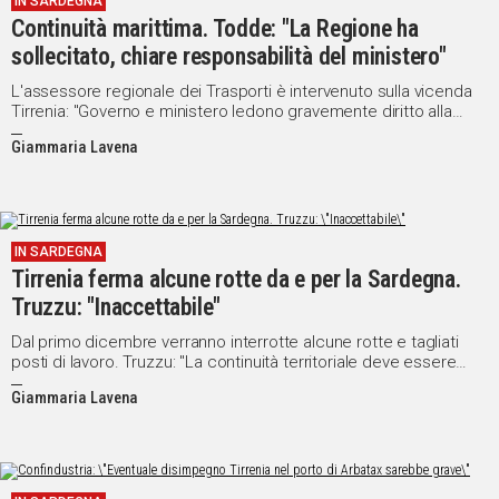
IN SARDEGNA
Continuità marittima. Todde: "La Regione ha
sollecitato, chiare responsabilità del ministero"
L'assessore regionale dei Trasporti è intervenuto sulla vicenda
Tirrenia: "Governo e ministero ledono gravemente diritto alla
mobilità dei sardi"
Giammaria Lavena
IN SARDEGNA
Tirrenia ferma alcune rotte da e per la Sardegna.
Truzzu: "Inaccettabile"
Dal primo dicembre verranno interrotte alcune rotte e tagliati
posti di lavoro. Truzzu: "La continuità territoriale deve essere
garantita per tutti i cittadini sardi. E' un diritto che spesso e
Giammaria Lavena
volentieri viene mortificato"