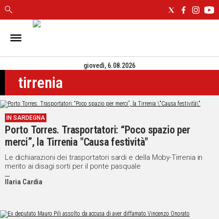
IN
SARDEGNA
giovedì, 6.08.2026
CAGLIARI
tirrenia
SASSARI
NUORO
ORISTANO
IN SARDEGNA
SULCIS
Porto Torres. Trasportatori: “Poco spazio per
GALLURA
merci”, la Tirrenia "Causa festività"
OGLIASTRA
MEDIO
Le dichiarazioni dei trasportatori sardi e della Moby-Tirrenia in
merito ai disagi sorti per il ponte pasquale
CAMPIDANO
Ilaria Cardia
ALTRE
NOTIZIE
POLITICA