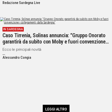
Redazione Sardegna Live
IN SARDEGNA
Caso Tirrenia, Solinas annuncia: “Gruppo Onorato
garantirà da subito con Moby e fuori convenzione i
collegamenti dalla Sardegna”
Ecco le principali novità
Alessandro Congia
LEGGI ALTRO