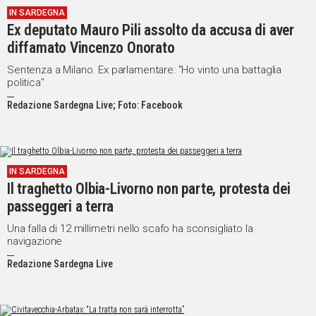
IN SARDEGNA
IN
Ex deputato Mauro Pili assolto da accusa di aver
ITALIA
diffamato Vincenzo Onorato
NEL
MONDO
Sentenza a Milano. Ex parlamentare: "Ho vinto una battaglia
politica"
SPORT
EVENTI
Redazione Sardegna Live; Foto: Facebook
STORIE
VIDEO
IN SARDEGNA
Il traghetto Olbia-Livorno non parte, protesta dei
Vai
passeggeri a terra
Una falla di 12 millimetri nello scafo ha sconsigliato la
navigazione
UNISCITI
Redazione Sardegna Live
AL CANALE
WHATSAPP