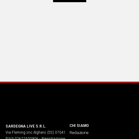
CHI SIAMO
SARDEGNA LIVE S.R.L.
Via Fleming snc Alghero (SS) 07041
Redazione
P.IVA 02622400906 - Registrazione