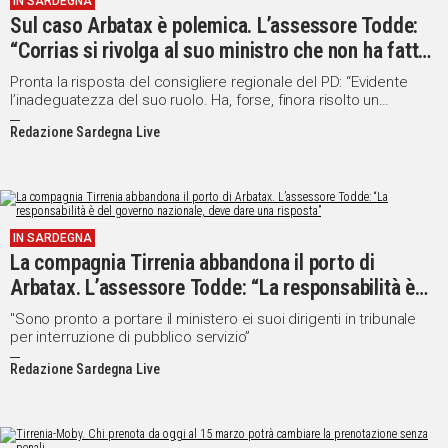
IN SARDEGNA
Sul caso Arbatax è polemica. L’assessore Todde:
“Corrias si rivolga al suo ministro che non ha fatto
assolutamente nulla per la Sardegna”
Pronta la risposta del consigliere regionale del PD: “Evidente
l’inadeguatezza del suo ruolo. Ha, forse, finora risolto un
problema sulla vertenza trasporti in Ogliastra e in Sardegna?”
Redazione Sardegna Live
IN SARDEGNA
La compagnia Tirrenia abbandona il porto di
Arbatax. L’assessore Todde: “La responsabilità è
del governo nazionale, deve dare una risposta”
"Sono pronto a portare il ministero ei suoi dirigenti in tribunale
per interruzione di pubblico servizio”
Redazione Sardegna Live