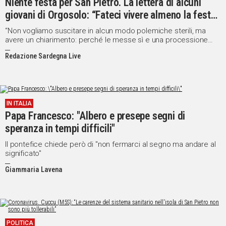
Niente festa per San Pietro. La lettera di alcuni
giovani di Orgosolo: “Fateci vivere almeno la festa
della Madonna dell’Assunta”
“Non vogliamo suscitare in alcun modo polemiche sterili, ma
avere un chiarimento: perché le messe sì e una processione
all’aperto no?”
Redazione Sardegna Live
IN ITALIA
Papa Francesco: "Albero e presepe segni di
speranza in tempi difficili"
Il pontefice chiede però di "non fermarci al segno ma andare al
significato"
Giammaria Lavena
POLITICA