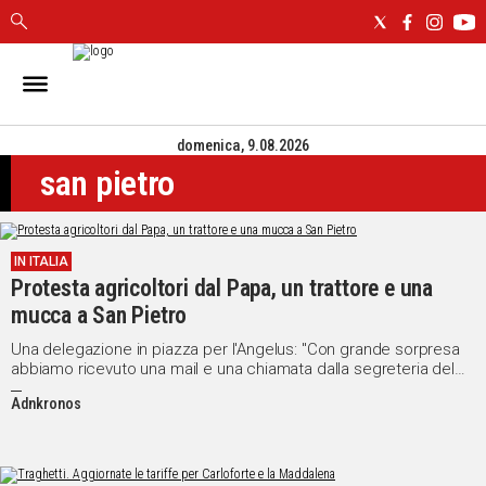
IN
SARDEGNA
domenica, 9.08.2026
CAGLIARI
san pietro
SASSARI
NUORO
ORISTANO
IN ITALIA
SULCIS
Protesta agricoltori dal Papa, un trattore e una
GALLURA
mucca a San Pietro
OGLIASTRA
MEDIO
Una delegazione in piazza per l'Angelus: "Con grande sorpresa
abbiamo ricevuto una mail e una chiamata dalla segreteria del
CAMPIDANO
Papa"
Adnkronos
ALTRE
NOTIZIE
POLITICA