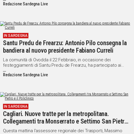
Redazione Sardegna Live
cinquantina di persone la cui particolarità è nel nome di coloro
che costituiscono il gruppo: si chiamano tutti Pietro o Paolo, con
le loro rispettive varianti maschili e femminili.
IN SARDEGNA
Santu Predu de Frearzu: Antonio Pilo consegna la
bandiera al nuovo presidente Fabiano Curreli
La comunità di Ovodda il 22 Febbraio, in occasione dei
festeggiamenti di Santu Predu de Frearzu, ha partecipato ai
Vespri solenni e all'insediamento del nuovo presidente della
Redazione Sardegna Live
Festa di San Pietro.
IN SARDEGNA
Cagliari. Nuove tratte per la metropolitana.
Collegamenti tra Monserrato e Settimo San Pietro
e il Policlinico
Questa mattina l'assessore regionale dei Trasporti, Massimo