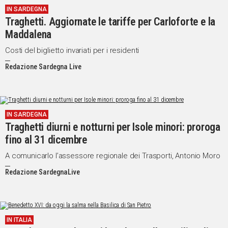
IN SARDEGNA
IN
Traghetti. Aggiornate le tariffe per Carloforte e la
ITALIA
Maddalena
NEL
MONDO
Costi del biglietto invariati per i residenti
SPORT
Redazione Sardegna Live
EVENTI
STORIE
VIDEO
IN SARDEGNA
Traghetti diurni e notturni per Isole minori: proroga
fino al 31 dicembre
Vai
A comunicarlo l’assessore regionale dei Trasporti, Antonio Moro
Redazione SardegnaLive
UNISCITI
AL CANALE
WHATSAPP
IN ITALIA