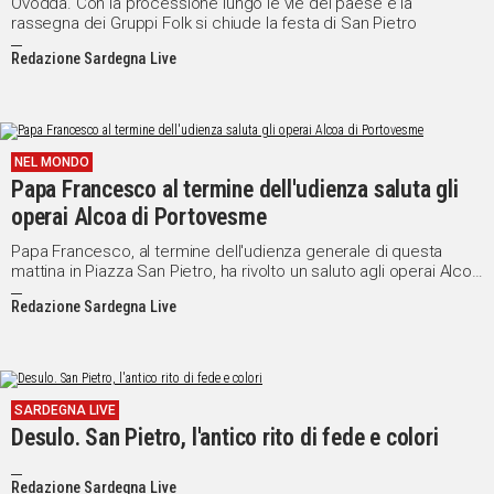
Ovodda. Con la processione lungo le vie del paese e la
rassegna dei Gruppi Folk si chiude la festa di San Pietro
Redazione Sardegna Live
NEL MONDO
Papa Francesco al termine dell'udienza saluta gli
operai Alcoa di Portovesme
Papa Francesco, al termine dell'udienza generale di questa
mattina in Piazza San Pietro, ha rivolto un saluto agli operai Alcoa
di Portovesme. Una rappresentanza degli operai era infatti
Redazione Sardegna Live
presente in Piazza assieme all'Arcivescovo di Cagliari Mons.
Arrigo Miglio e il Santo Padre ha rivolto loro un pensiero.
SARDEGNA LIVE
Desulo. San Pietro, l'antico rito di fede e colori
Redazione Sardegna Live