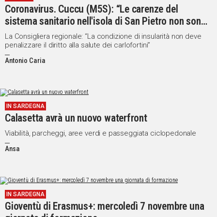
Coronavirus. Cuccu (M5S): “Le carenze del
sistema sanitario nell'isola di San Pietro non sono
più tollerabili”
La Consigliera regionale: “La condizione di insularità non deve
penalizzare il diritto alla salute dei carlofortini”
Antonio Caria
IN SARDEGNA
Calasetta avrà un nuovo waterfront
Viabilità, parcheggi, aree verdi e passeggiata ciclopedonale
Ansa
IN SARDEGNA
Gioventù di Erasmus+: mercoledì 7 novembre una