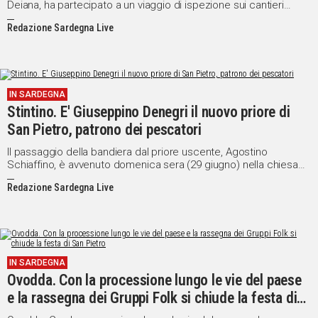
Deiana, ha partecipato a un viaggio di ispezione sui cantieri
conclusi delle due nuove linee della rete metropolitana di
Redazione Sardegna Live
Cagliari che collegheranno Monserrato (San Gottardo) a Settimo
San Pietro e Monserrato al Policlinico.
IN SARDEGNA
Stintino. E' Giuseppino Denegri il nuovo priore di
San Pietro, patrono dei pescatori
Il passaggio della bandiera dal priore uscente, Agostino
Schiaffino, è avvenuto domenica sera (29 giugno) nella chiesa
parrocchiale dell'Immacolata Concezione, davanti ai tanti fedeli
Redazione Sardegna Live
che hanno voluto essere presenti alla cerimonia.
IN SARDEGNA
Ovodda. Con la processione lungo le vie del paese
e la rassegna dei Gruppi Folk si chiude la festa di
San Pietro