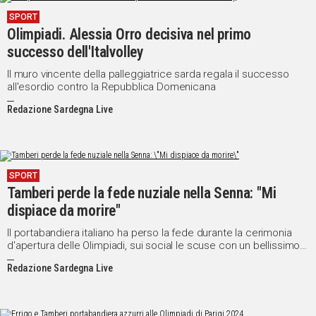
SPORT
Olimpiadi. Alessia Orro decisiva nel primo
successo dell'Italvolley
Il muro vincente della palleggiatrice sarda regala il successo
all'esordio contro la Repubblica Domenicana
Redazione Sardegna Live
SPORT
Tamberi perde la fede nuziale nella Senna: "Mi
dispiace da morire"
Il portabandiera italiano ha perso la fede durante la cerimonia
d'apertura delle Olimpiadi, sui social le scuse con un bellissimo
messaggio alla moglie: "Rimarrà per sempre nel letto del fiume
Redazione Sardegna Live
della città dell'amore"