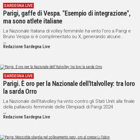
SARDEGNA LIVE
IN
Parigi, gaffe di Vespa. "Esempio di integrazione",
ITALIA
ma sono atlete italiane
NEL
MONDO
La Nazionale Italiana di volley femminile ha vinto l'oro a Parigi e
Bruno Vespa si è complimentato su X, generando alcune
SPORT
polemiche
EVENTI
Redazione Sardegna Live
STORIE
VIDEO
SARDEGNA LIVE
Parigi. È oro per la Nazionale dell'Italvolley: tra loro
Vai
la sarda Orro
La Nazionale dell'Italvolley ha vinto contro gli Stati Uniti alla finale
della pallavolo femminile delle Olimpiadi di Parigi 2024
UNISCITI
Redazione Sardegna Live
AL CANALE
WHATSAPP