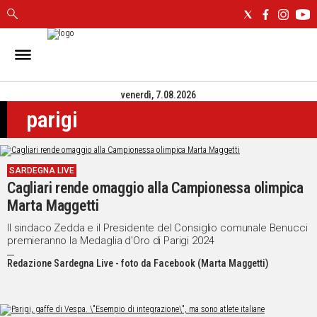
IN
SARDEGNA
venerdì, 7.08.2026
CAGLIARI
parigi
SASSARI
NUORO
ORISTANO
SARDEGNA LIVE
SULCIS
Cagliari rende omaggio alla Campionessa olimpica
GALLURA
Marta Maggetti
OGLIASTRA
MEDIO
Il sindaco Zedda e il Presidente del Consiglio comunale Benucci
premieranno la Medaglia d'Oro di Parigi 2024
CAMPIDANO
Redazione Sardegna Live - foto da Facebook (Marta Maggetti)
ALTRE
NOTIZIE
POLITICA