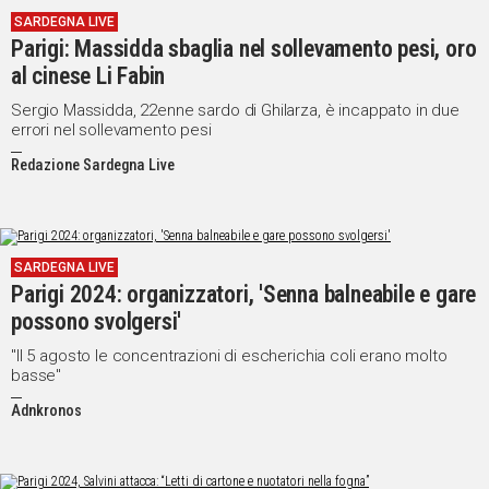
SARDEGNA LIVE
Social
Parigi: Massidda sbaglia nel sollevamento pesi, oro
al cinese Li Fabin
Sergio Massidda, 22enne sardo di Ghilarza, è incappato in due
errori nel sollevamento pesi
Redazione Sardegna Live
SARDEGNA LIVE
Parigi 2024: organizzatori, 'Senna balneabile e gare
possono svolgersi'
"Il 5 agosto le concentrazioni di escherichia coli erano molto
basse"
Adnkronos