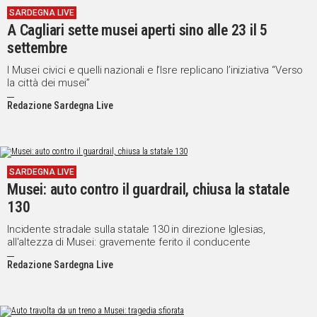
SARDEGNA LIVE
IN
A Cagliari sette musei aperti sino alle 23 il 5
ITALIA
settembre
NEL
MONDO
I Musei civici e quelli nazionali e l’Isre replicano l’iniziativa “Verso
la città dei musei”
SPORT
EVENTI
Redazione Sardegna Live
STORIE
VIDEO
SARDEGNA LIVE
Musei: auto contro il guardrail, chiusa la statale
Vai
130
Incidente stradale sulla statale 130 in direzione Iglesias,
all'altezza di Musei: gravemente ferito il conducente
UNISCITI
Redazione Sardegna Live
AL CANALE
WHATSAPP