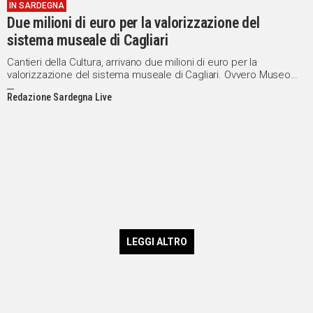
IN SARDEGNA
Due milioni di euro per la valorizzazione del
sistema museale di Cagliari
Cantieri della Cultura, arrivano due milioni di euro per la
valorizzazione del sistema museale di Cagliari. Ovvero Museo
Archeologico Nazionale con i numerosi bronzetti nuragici e una
Redazione Sardegna Live
rappresentanza dei Giganti di Mont'e Prama e Pinacoteca
Nazionale con i preziosi retabli.
LEGGI ALTRO