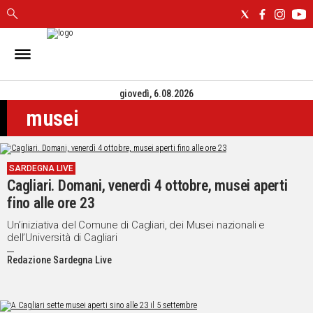
IN
SARDEGNA
giovedì, 6.08.2026
CAGLIARI
musei
SASSARI
NUORO
ORISTANO
SARDEGNA LIVE
SULCIS
Cagliari. Domani, venerdì 4 ottobre, musei aperti
GALLURA
fino alle ore 23
OGLIASTRA
MEDIO
Un’iniziativa del Comune di Cagliari, dei Musei nazionali e
dell’Università di Cagliari
CAMPIDANO
Redazione Sardegna Live
ALTRE
NOTIZIE
POLITICA