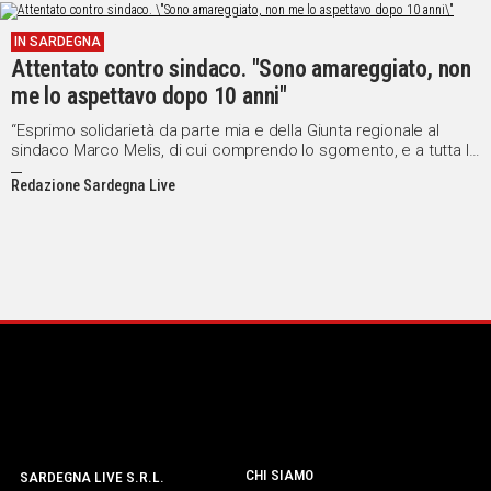
IN SARDEGNA
Attentato contro sindaco. "Sono amareggiato, non
me lo aspettavo dopo 10 anni"
“Esprimo solidarietà da parte mia e della Giunta regionale al
sindaco Marco Melis, di cui comprendo lo sgomento, e a tutta la
popolazione di Arzana - ha affermato il presidente della regione
Redazione Sardegna Live
Francesco Pigliaru
CHI SIAMO
SARDEGNA LIVE S.R.L.