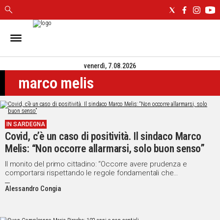
IN
SARDEGNA
venerdì, 7.08.2026
CAGLIARI
marco melis
SASSARI
NUORO
ORISTANO
SULCIS
IN SARDEGNA
GALLURA
Covid, c’è un caso di positività. Il sindaco Marco
OGLIASTRA
Melis: “Non occorre allarmarsi, solo buon senso”
MEDIO
Il monito del primo cittadino: “Occorre avere prudenza e
CAMPIDANO
comportarsi rispettando le regole fondamentali che
conosciamo”
Alessandro Congia
ALTRE
NOTIZIE
POLITICA