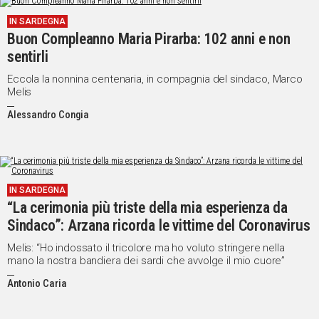
IN
IN SARDEGNA
ITALIA
Buon Compleanno Maria Pirarba: 102 anni e non
NEL
sentirli
MONDO
Eccola la nonnina centenaria, in compagnia del sindaco, Marco
SPORT
Melis
EVENTI
Alessandro Congia
STORIE
VIDEO
IN SARDEGNA
“La cerimonia più triste della mia esperienza da
Vai
Sindaco”: Arzana ricorda le vittime del Coronavirus
Melis: “Ho indossato il tricolore ma ho voluto stringere nella
UNISCITI
mano la nostra bandiera dei sardi che avvolge il mio cuore”
AL CANALE
Antonio Caria
WHATSAPP