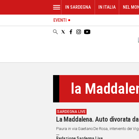
IN SARDEGNA
IN ITALIA
NEL MO
EVENTI
IN
SARDEGNA
CAGLIARI
SASSARI
NUORO
ORISTANO
SULCIS
GALLURA
la Maddale
OGLIASTRA
MEDIO
CAMPIDANO
SARDEGNA LIVE
ALTRE
La Maddalena. Auto divorata dal 
NOTIZIE
Paura in via Gaetano De Rosa, intervento dei Vigil
POLITICA
Redazione Sardegna Live