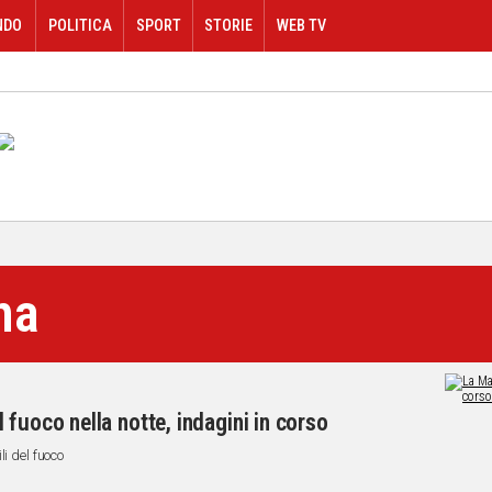
NDO
POLITICA
SPORT
STORIE
WEB TV
na
fuoco nella notte, indagini in corso
i del fuoco