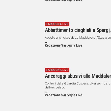
IN
ITALIA
NEL
MONDO
SPORT
SARDEGNA LIVE
Abbattimento cinghiali a Spargi, 
EVENTI
STORIE
Appello al sindaco de La Maddalena: "Stop a un
Redazione Sardegna Live
VIDEO
Vai
SARDEGNA LIVE
Ancoraggi abusivi alla Maddalena
UNISCITI
Controlli della Guardia Costiera: diverse imbarc
dell'Arcipelago
AL CANALE
Redazione Sardegna Live
WHATSAPP
Social