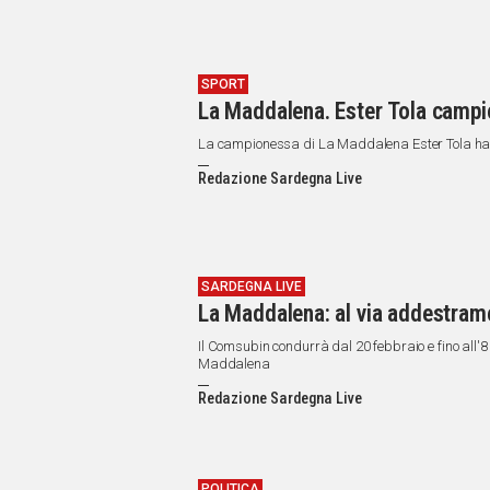
SPORT
La Maddalena. Ester Tola campion
La campionessa di La Maddalena Ester Tola ha vi
Redazione Sardegna Live
SARDEGNA LIVE
La Maddalena: al via addestramen
Il Comsubin condurrà dal 20 febbraio e fino all'8
Maddalena
Redazione Sardegna Live
POLITICA