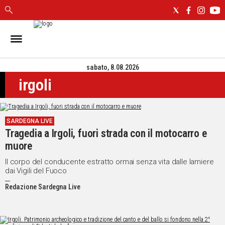
IN
SARDEGNA
sabato, 8.08.2026
CAGLIARI
irgoli
SASSARI
NUORO
ORISTANO
SARDEGNA LIVE
SULCIS
Tragedia a Irgoli, fuori strada con il motocarro e
GALLURA
muore
OGLIASTRA
MEDIO
Il corpo del conducente estratto ormai senza vita dalle lamiere
dai Vigili del Fuoco
CAMPIDANO
Redazione Sardegna Live
ALTRE
NOTIZIE
POLITICA