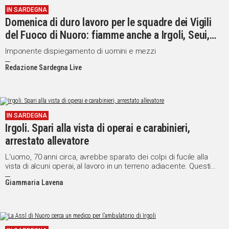
IN SARDEGNA
Domenica di duro lavoro per le squadre dei Vigili
del Fuoco di Nuoro: fiamme anche a Irgoli, Seui,
Sarule e Orune
Imponente dispiegamento di uomini e mezzi
Redazione Sardegna Live
IN SARDEGNA
Irgoli. Spari alla vista di operai e carabinieri,
arrestato allevatore
L'uomo, 70 anni circa, avrebbe sparato dei colpi di fucile alla
vista di alcuni operai, al lavoro in un terreno adiacente. Questi
ultimi hanno prontamente allertato le forze dell'ordine
Giammaria Lavena