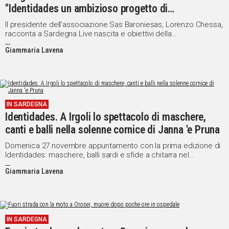
"Identidades un ambizioso progetto di
valorizzazione"
Il presidente dell'associazione Sas Baroniesas, Lorenzo Chessa,
racconta a Sardegna Live nascita e obiettivi della
manifestazione: "Puntiamo alla valorizzazione del monte e della
Giammaria Lavena
sua area archeologica. Può diventare un importante
appuntamento annuale"
IN SARDEGNA
Identidades. A Irgoli lo spettacolo di maschere,
canti e balli nella solenne cornice di Janna 'e Pruna
Domenica 27 novembre appuntamento con la prima edizione di
Identidades: maschere, balli sardi e sfide a chitarra nel
suggestivo territorio del Complesso Nuragico Janna ‘e Pruna.
Giammaria Lavena
Ecco il programma
IN SARDEGNA