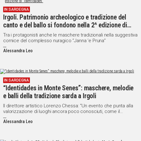
IN
IN SARDEGNA
ITALIA
Irgoli. Patrimonio archeologico e tradizione del
NEL
canto e del ballo si fondono nella 2^ edizione di
MONDO
“Identidades”
Tra i protagonisti anche le maschere tradizionali nella suggestiva
SPORT
cornice del complesso nuragico “Janna ‘e Pruna”
EVENTI
Alessandra Leo
STORIE
VIDEO
IN SARDEGNA
“Identidades in Monte Senes”: maschere, melodie
Vai
e balli della tradizione sarda a Irgoli
Il direttore artistico Lorenzo Chessa: “Un evento che punta alla
valorizzazione di luoghi ancora poco conosciuti, come il
UNISCITI
complesso nuragico “Janna ‘e Pruna” e il monte”
Alessandra Leo
AL CANALE
WHATSAPP