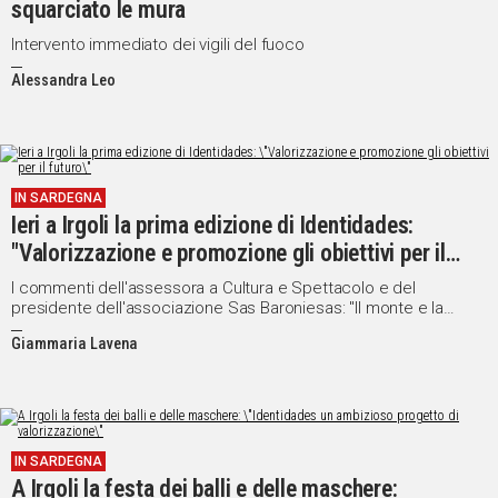
squarciato le mura
Intervento immediato dei vigili del fuoco
Alessandra Leo
IN SARDEGNA
Ieri a Irgoli la prima edizione di Identidades:
"Valorizzazione e promozione gli obiettivi per il
futuro"
I commenti dell'assessora a Cultura e Spettacolo e del
presidente dell'associazione Sas Baroniesas: "Il monte e la
nostra area archeologica rappresentano una ricchezza da
Giammaria Lavena
promuovere in tutto il territorio isolano. Puntiamo a farlo
diventare un evento fisso"
IN SARDEGNA
A Irgoli la festa dei balli e delle maschere: