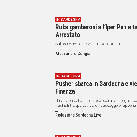
IN SARDEGNA
Ruba gamberoni all’Iper Pan e ten
Arrestato
Sul posto sono intervenuti i Carabinieri
Alessandro Congia
IN SARDEGNA
Pusher sbarca in Sardegna e vi
Finanza
I finanzieri del primo nucleo operativo del grup
hashish trasportati da un passeggero, appena 
tratto in arresto.
Redazione Sardegna Live