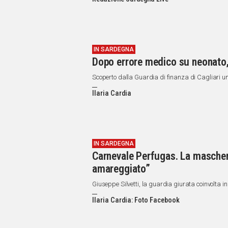
IN
ITALIA
NEL
MONDO
SPORT
IN SARDEGNA
Dopo errore medico su neonato, 
EVENTI
STORIE
Scoperto dalla Guardia di finanza di Cagliari un 
Ilaria Cardia
VIDEO
Vai
IN SARDEGNA
Carnevale Perfugas. La maschera
UNISCITI
amareggiato”
AL CANALE
Giuseppe Silvetti, la guardia giurata coinvolta i
WHATSAPP
Ilaria Cardia: Foto Facebook
Social