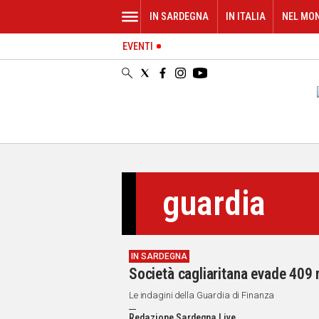
IN SARDEGNA
IN ITALIA
NEL MO
EVENTI
IN
SARDEGNA
CAGLIARI
SASSARI
NUORO
ORISTANO
SULCIS
GALLURA
guardia
OGLIASTRA
MEDIO
CAMPIDANO
IN SARDEGNA
ALTRE
Società cagliaritana evade 409 m
NOTIZIE
Le indagini della Guardia di Finanza
POLITICA
Redazione Sardegna Live