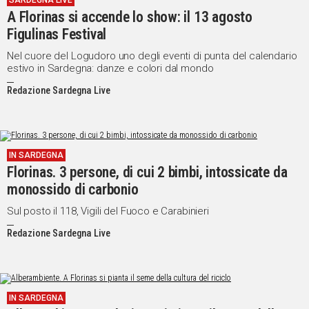
SARDEGNA LIVE
A Florinas si accende lo show: il 13 agosto
IN
ITALIA
Figulinas Festival
NEL
Nel cuore del Logudoro uno degli eventi di punta del calendario
MONDO
estivo in Sardegna: danze e colori dal mondo
SPORT
Redazione Sardegna Live
EVENTI
STORIE
VIDEO
IN SARDEGNA
Florinas. 3 persone, di cui 2 bimbi, intossicate da
monossido di carbonio
Vai
Sul posto il 118, Vigili del Fuoco e Carabinieri
Redazione Sardegna Live
UNISCITI
AL CANALE
WHATSAPP
IN SARDEGNA