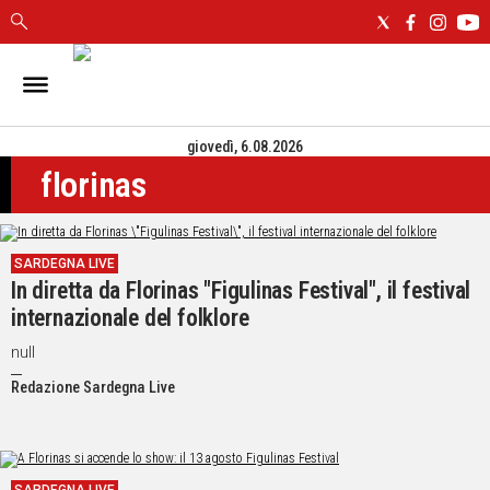
IN
SARDEGNA
giovedì, 6.08.2026
CAGLIARI
florinas
SASSARI
NUORO
ORISTANO
SARDEGNA LIVE
SULCIS
In diretta da Florinas "Figulinas Festival", il festival
GALLURA
internazionale del folklore
OGLIASTRA
MEDIO
null
CAMPIDANO
Redazione Sardegna Live
ALTRE
NOTIZIE
POLITICA