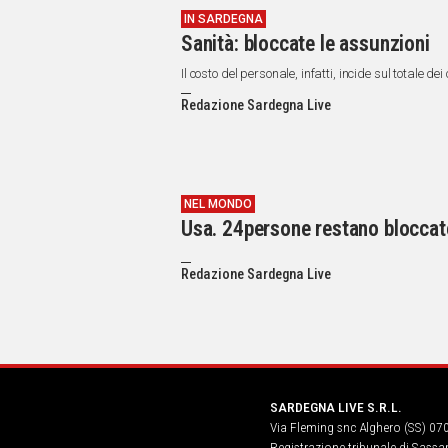
IN SARDEGNA
Sanità: bloccate le assunzioni
Il costo del personale, infatti, incide sul totale de
Redazione Sardegna Live
NEL MONDO
Usa. 24persone restano bloccate
Redazione Sardegna Live
SARDEGNA LIVE S.R.L.
Via Fleming snc Alghero (SS) 07
Registrazione tribunale di Sassa