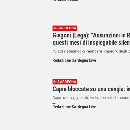
IN
ITALIA
NEL
MONDO
SPORT
IN SARDEGNA
Giagoni (Lega): “Assunzioni in 
EVENTI
questi mesi di inspiegabile silen
STORIE
“Si sta rischiando di vanificare l’impegno degli i
VIDEO
Redazione Sardegna Live
Vai
IN SARDEGNA
Capre bloccate su una cengia: in
UNISCITI
Dopo aver raggiunto la vetta, i pompieri si sono ca
AL CANALE
Redazione Sardegna Live
WHATSAPP
Social