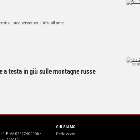
i costi di produzione per il 36% all'anno.
 a testa in giù sulle montagne russe
CHI SIAMO
041 P.IVA 02622400906 -
Redazione
ri n. 3/2013