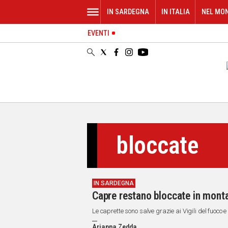
IN SARDEGNA
IN ITALIA
NEL MO
EVENTI
IN
SARDEGNA
CAGLIARI
SASSARI
NUORO
ORISTANO
SULCIS
GALLURA
bloccate
OGLIASTRA
MEDIO
CAMPIDANO
IN SARDEGNA
ALTRE
Capre restano bloccate in monta
NOTIZIE
Le caprette sono salve grazie ai Vigili del fuoco 
POLITICA
Arianna Zedda