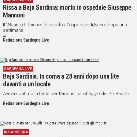
SARDEGNA LIVE
Rissa a Baja Sardinia: morto in ospedale Giuseppe
IN
ITALIA
Mannoni
NEL
Il 28enne di Thiesi si è spento all'ospedale di Nuoro dopo una
MONDO
settimana
SPORT
Redazione Sardegna Live
EVENTI
STORIE
VIDEO
SARDEGNA LIVE
Baja Sardinia. In coma a 28 anni dopo una lite
davanti a un locale
Vai
Aveva sbattuto la testa per terra nel parcheggio del Phi Beach
Redazione Sardegna Live
UNISCITI
AL CANALE
WHATSAPP
IN SARDEGNA