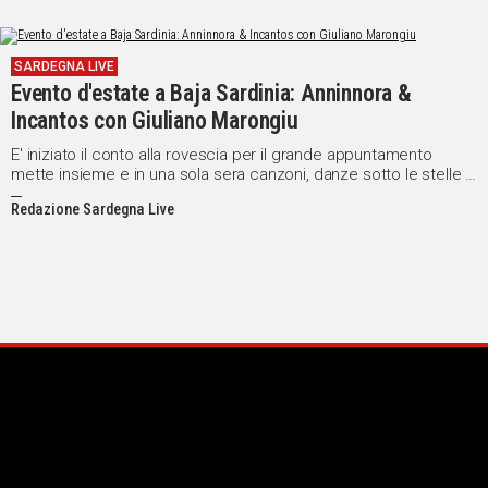
SARDEGNA LIVE
Evento d'estate a Baja Sardinia: Anninnora &
Incantos con Giuliano Marongiu
E' iniziato il conto alla rovescia per il grande appuntamento
mette insieme e in una sola sera canzoni, danze sotto le stelle e
tradizioni popolari della Sardegna, con inserti di comicità e
Redazione Sardegna Live
sicuro intrattenimento.