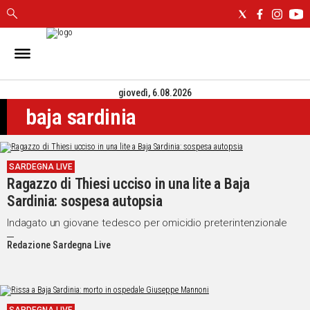
IN
SARDEGNA
giovedì, 6.08.2026
CAGLIARI
baja sardinia
SASSARI
NUORO
ORISTANO
SARDEGNA LIVE
SULCIS
Ragazzo di Thiesi ucciso in una lite a Baja
GALLURA
Sardinia: sospesa autopsia
OGLIASTRA
MEDIO
Indagato un giovane tedesco per omicidio preterintenzionale
CAMPIDANO
Redazione Sardegna Live
ALTRE
NOTIZIE
POLITICA