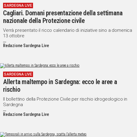
SARDEGNA LIVE
IN
Cagliari. Domani presentazione della settimana
ITALIA
nazionale della Protezione civile
NEL
MONDO
Verrà presentato il ricco calendario di iniziative sino a domenica
13 ottobre
SPORT
EVENTI
Redazione Sardegna Live
STORIE
VIDEO
SARDEGNA LIVE
Allerta maltempo in Sardegna: ecco le aree a
Vai
rischio
Il bollettino della Protezione Civile per rischio idrogeologico in
Sardegna
UNISCITI
Redazione Sardegna Live
AL CANALE
WHATSAPP