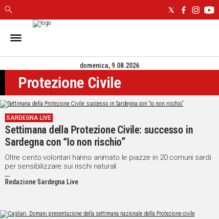
IN
SARDEGNA
domenica, 9.08.2026
CAGLIARI
Protezione Civile
SASSARI
NUORO
ORISTANO
SARDEGNA LIVE
SULCIS
Settimana della Protezione Civile: successo in
GALLURA
Sardegna con “Io non rischio”
OGLIASTRA
MEDIO
Oltre cento volontari hanno animato le piazze in 20 comuni sardi
per sensibilizzare sui rischi naturali
CAMPIDANO
Redazione Sardegna Live
ALTRE
NOTIZIE
POLITICA