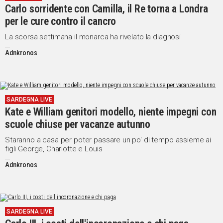
Carlo sorridente con Camilla, il Re torna a Londra
IN
per le cure contro il cancro
ITALIA
NEL
La scorsa settimana il monarca ha rivelato la diagnosi
MONDO
Adnkronos
SPORT
EVENTI
STORIE
SARDEGNA LIVE
Kate e William genitori modello, niente impegni con
VIDEO
scuole chiuse per vacanze autunno
Staranno a casa per poter passare un po' di tempo assieme ai
Vai
figli George, Charlotte e Louis
Adnkronos
UNISCITI
AL CANALE
WHATSAPP
SARDEGNA LIVE