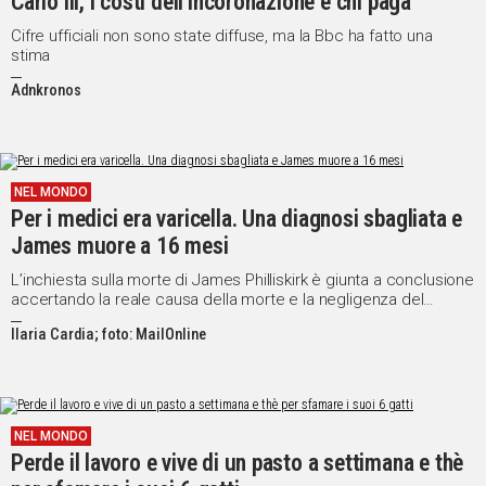
Carlo III, i costi dell'incoronazione e chi paga
Cifre ufficiali non sono state diffuse, ma la Bbc ha fatto una
Social
stima
Adnkronos
NEL MONDO
Per i medici era varicella. Una diagnosi sbagliata e
James muore a 16 mesi
L’inchiesta sulla morte di James Philliskirk è giunta a conclusione
accertando la reale causa della morte e la negligenza del
personale sanitario coinvolto
Ilaria Cardia; foto: MailOnline
NEL MONDO
Perde il lavoro e vive di un pasto a settimana e thè