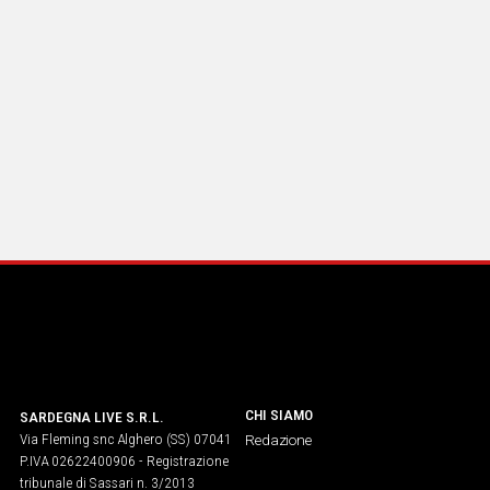
CHI SIAMO
SARDEGNA LIVE S.R.L.
Via Fleming snc Alghero (SS) 07041
Redazione
P.IVA 02622400906 - Registrazione
tribunale di Sassari n. 3/2013