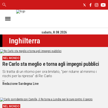
IN
SARDEGNA
sabato, 8.08.2026
CAGLIARI
Inghilterra
SASSARI
NUORO
ORISTANO
NEL MONDO
SULCIS
Re Carlo sta meglio e torna agli impegni pubblici
GALLURA
OGLIASTRA
Si tratta di un ritorno per ora limitato, "per ridurre al minimo i
rischi per la ripresa" di Re Carlo
MEDIO
CAMPIDANO
Redazione Sardegna Live
ALTRE
NOTIZIE
NEL MONDO
POLITICA