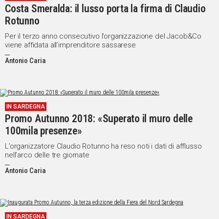
Costa Smeralda: il lusso porta la firma di Claudio
IN
Rotunno
ITALIA
NEL
Per il terzo anno consecutivo l’organizzazione del Jacob&Co
viene affidata all’imprenditore sassarese
MONDO
SPORT
Antonio Caria
EVENTI
STORIE
IN SARDEGNA
VIDEO
Promo Autunno 2018: «Superato il muro delle
100mila presenze»
Vai
L’organizzatore Claudio Rotunno ha reso noti i dati di afflusso
nell’arco delle tre giornate
Antonio Caria
UNISCITI
AL CANALE
WHATSAPP
IN SARDEGNA