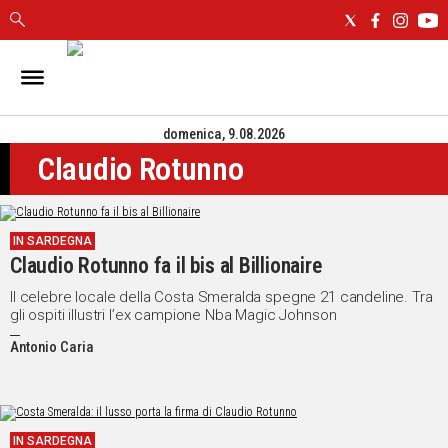
IN
SARDEGNA
domenica, 9.08.2026
CAGLIARI
Claudio Rotunno
SASSARI
NUORO
ORISTANO
IN SARDEGNA
SULCIS
Claudio Rotunno fa il bis al Billionaire
GALLURA
OGLIASTRA
Il celebre locale della Costa Smeralda spegne 21 candeline. Tra
gli ospiti illustri l’ex campione Nba Magic Johnson
MEDIO
CAMPIDANO
Antonio Caria
ALTRE
NOTIZIE
IN SARDEGNA
POLITICA