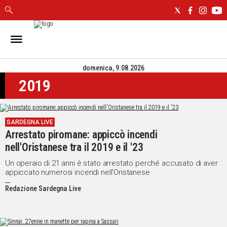
IN
SARDEGNA
domenica, 9.08.2026
CAGLIARI
2019
SASSARI
NUORO
ORISTANO
SARDEGNA LIVE
SULCIS
Arrestato piromane: appiccò incendi
GALLURA
nell'Oristanese tra il 2019 e il '23
OGLIASTRA
MEDIO
Un operaio di 21 anni è stato arrestato perché accusato di aver
appiccato numerosi incendi nell'Oristanese
CAMPIDANO
Redazione Sardegna Live
ALTRE
NOTIZIE
POLITICA