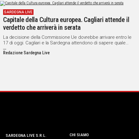
SARDEGNA LIVE
Capitale della Cultura europea. Cagliari attende il
verdetto che arriverà in serata
La decisione della Commissione Ue dovrebbe arrivare entro le
17 di oggi. Cagliari e la Sardegna attendono di sapere quale
città sarà eletta Capitale europea della Cultura 2019. In finale,
Redazione Sardegna Live
oltre al capoluogo sardo, sono arrivate Siena, Matera, Lecce,
Perugia-Assisi e Ravenna.
CHI SIAMO
SARDEGNA LIVE S.R.L.