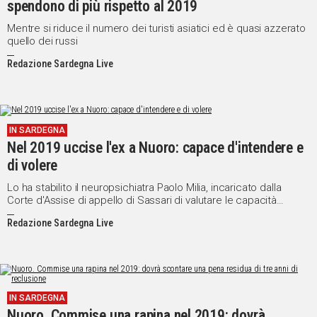
spendono di più rispetto al 2019
Social
Mentre si riduce il numero dei turisti asiatici ed è quasi azzerato
quello dei russi
Redazione Sardegna Live
IN SARDEGNA
Nel 2019 uccise l'ex a Nuoro: capace d'intendere e
di volere
Lo ha stabilito il neuropsichiatra Paolo Milia, incaricato dalla
Corte d'Assise di appello di Sassari di valutare le capacità
psichiche di Ettore Sini, 51enne di Ozieri
Redazione Sardegna Live
IN SARDEGNA
Nuoro. Commise una rapina nel 2019: dovrà