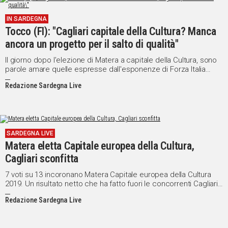
IN SARDEGNA
Tocco (FI): "Cagliari capitale della Cultura? Manca
ancora un progetto per il salto di qualità"
Il giorno dopo l'elezione di Matera a capitale della Cultura, sono
parole amare quelle espresse dall'esponenze di Forza Italia
Edoardo Tocco "La sconfitta di Cagliari è una delusione ma
Redazione Sardegna Live
probabilmente sarebbe stato meglio evitare la candidatura della
città a Capitale Europea della Cultura.
SARDEGNA LIVE
Matera eletta Capitale europea della Cultura,
Cagliari sconfitta
7 voti su 13 incoronano Matera Capitale europea della Cultura
2019. Un risultato netto che ha fatto fuori le concorrenti Cagliari,
Siena, Perugia-Assisi, Lecce e Ravenna.
Redazione Sardegna Live