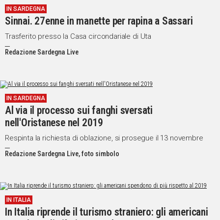
IN SARDEGNA
IN
Sinnai. 27enne in manette per rapina a Sassari
ITALIA
NEL
Trasferito presso la Casa circondariale di Uta
MONDO
Redazione Sardegna Live
SPORT
EVENTI
STORIE
IN SARDEGNA
Al via il processo sui fanghi sversati
VIDEO
nell'Oristanese nel 2019
Respinta la richiesta di oblazione, si prosegue il 13 novembre
Vai
Redazione Sardegna Live, foto simbolo
UNISCITI
AL CANALE
IN ITALIA
WHATSAPP
In Italia riprende il turismo straniero: gli americani