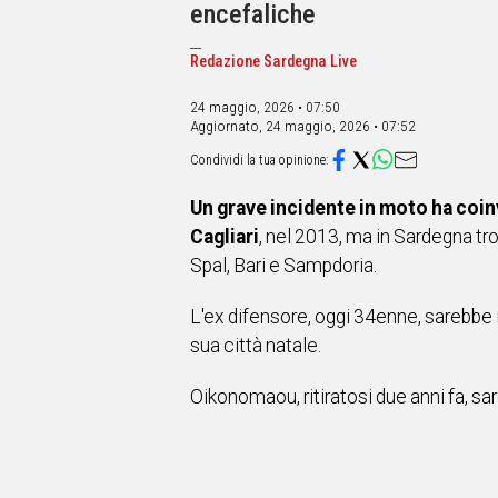
IN
encefaliche
ITALIA
NEL
Redazione Sardegna Live
MONDO
SPORT
24 maggio, 2026 • 07:50
Aggiornato,
24 maggio, 2026 • 07:52
EVENTI
STORIE
Un grave incidente in moto ha co
VIDEO
Cagliari
, nel 2013, ma in Sardegna tr
Spal, Bari e Sampdoria.
Vai
L'ex difensore, oggi 34enne, sarebbe i
sua città natale.
UNISCITI
Oikonomaou, ritiratosi due anni fa, sa
AL CANALE
WHATSAPP
Social