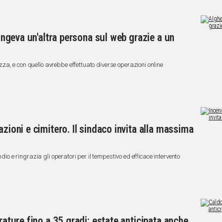
fingeva un'altra persona sul web grazie a un
a, e con quello avrebbe effettuato diverse operazioni online
azioni e cimitero. Il sindaco invita alla massima
ndio e ringrazia gli operatori per il tempestivo ed efficace intervento
rature fino a 35 gradi: estate anticipata anche