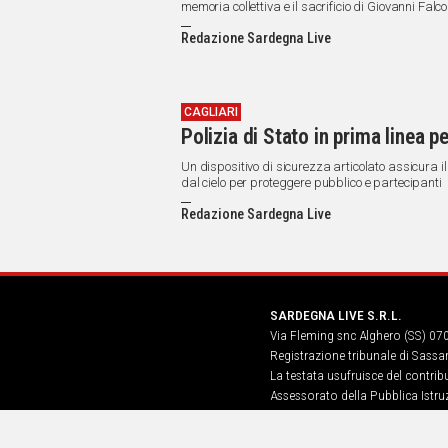
memoria collettiva e il sacrificio di Giovanni Falco
Redazione Sardegna Live
CAGLIARI
Polizia di Stato in prima linea p
Un dispositivo di sicurezza articolato assicura il
dal cielo per proteggere pubblico e partecipanti
Redazione Sardegna Live
SARDEGNA LIVE S.R.L.
Via Fleming snc Alghero (SS) 07
Registrazione tribunale di Sassa
La testata usufruisce del contri
Assessorato della Pubblica Istruz
Informazione, Spettacolo e Sport
n. 5, art. 8 comma 13