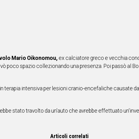
involo Mario Oikonomou,
ex calciatore greco e vecchia conosc
ovò poco spazio collezionando una presenza. Poi passò al Bolo
n terapia intensiva per lesioni cranio-encefaliche causate dal
rebbe stato travolto da un'auto che avrebbe effettuato un'inv
Articoli correlati