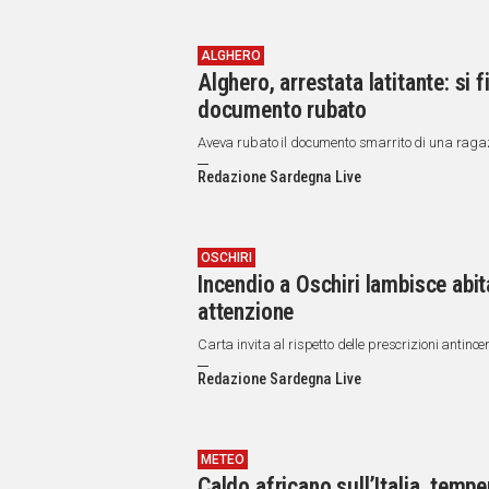
ALGHERO
Alghero, arrestata latitante: si 
documento rubato
Aveva rubato il documento smarrito di una ragazz
Redazione Sardegna Live
OSCHIRI
Incendio a Oschiri lambisce abit
attenzione
Carta invita al rispetto delle prescrizioni antince
Redazione Sardegna Live
METEO
Caldo africano sull’Italia, tempe