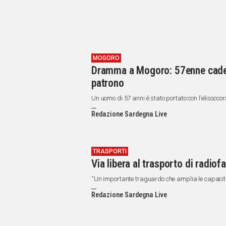
MOGORO
Dramma a Mogoro: 57enne cade d
patrono
Un uomo di 57 anni è stato portato con l’elisoccor
Redazione Sardegna Live
TRASPORTI
Via libera al trasporto di radiof
“Un importante traguardo che amplia le capacità
Redazione Sardegna Live