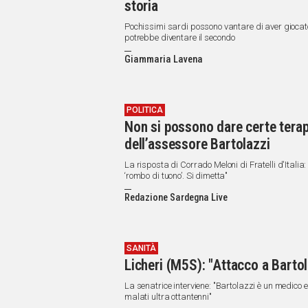
storia
Pochissimi sardi possono vantare di aver giocato
potrebbe diventare il secondo
Giammaria Lavena
POLITICA
Non si possono dare certe terapi
dell’assessore Bartolazzi
La risposta di Corrado Meloni di Fratelli d'Italia:
‘rombo di tuono’. Si dimetta"
Redazione Sardegna Live
SANITÀ
Licheri (M5S): "Attacco a Bartol
La senatrice interviene: "Bartolazzi è un medico e
malati ultra ottantenni"