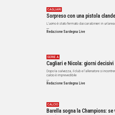
CAGLIARI
Sorpreso con una pistola clandes
L’uomo è stato fermato dai carabinieri in un’area
Redazione Sardegna Live
SERIE A
Cagliari e Nicola: giorni decisivi 
Dopo la salvezza, il club e l'allenatore si incontr
calcio è imprevedibile
Redazione Sardegna Live
CALCIO
Barella sogna la Champions: se 