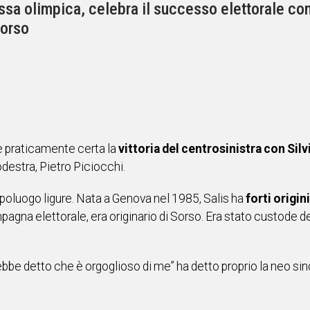
sa olimpica, celebra il successo elettorale con
Sorso
 praticamente certa la
vittoria del centrosinistra con Silv
odestra, Pietro Piciocchi.
apoluogo ligure. Nata a Genova nel 1985, Salis ha
forti origin
mpagna elettorale, era originario di Sorso. Era stato custode d
vrebbe detto che è orgoglioso di me” ha detto proprio la neo s