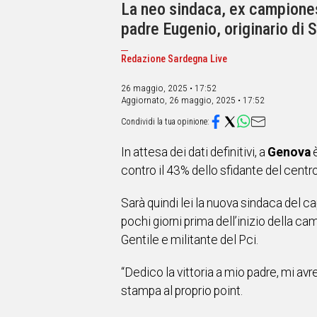
IN
La neo sindaca, ex campiones
ITALIA
padre Eugenio, originario di 
NEL
MONDO
Redazione Sardegna Live
SPORT
EVENTI
26 maggio, 2025 • 17:52
Aggiornato,
26 maggio, 2025 • 17:52
STORIE
VIDEO
In attesa dei dati definitivi, a
Genova
è
contro il 43% dello sfidante del centr
Vai
Sarà quindi lei la nuova sindaca del c
pochi giorni prima dell’inizio della ca
UNISCITI
Gentile e militante del Pci.
AL CANALE
“Dedico la vittoria a mio padre, mi a
WHATSAPP
stampa al proprio point.
Social