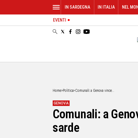
IN SARDEGNA
IN ITALIA
NEL MO
EVENTI
IN
SARDEGNA
CAGLIARI
SASSARI
NUORO
ORISTANO
SULCIS
GALLURA
OGLIASTRA
Home
>
Politica
>
Comunali: a Genova vince...
MEDIO
CAMPIDANO
GENOVA
Comunali: a Genov
ALTRE
NOTIZIE
sarde
POLITICA