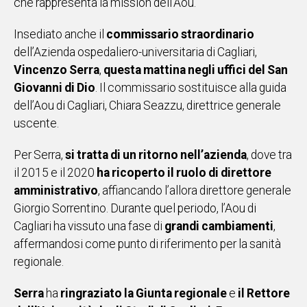
che rappresenta la mission dell’Aou.
Insediato anche il
commissario straordinario
dell’Azienda ospedaliero-universitaria di Cagliari,
Vincenzo Serra
,
questa mattina negli uffici del San
Giovanni di Dio
. Il commissario sostituisce alla guida
dell’Aou di Cagliari, Chiara Seazzu, direttrice generale
uscente.
Per Serra,
si tratta di un ritorno nell’azienda
, dove tra
il 2015 e il 2020
ha ricoperto il ruolo di direttore
amministrativo
, affiancando l’allora direttore generale
Giorgio Sorrentino. Durante quel periodo, l’Aou di
Cagliari ha vissuto una fase di
grandi cambiamenti
,
affermandosi come punto di riferimento per la sanità
regionale.
Serra
ha
ringraziato la Giunta regionale
e
il Rettore