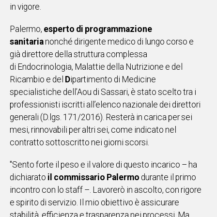
in vigore.
Social
Palermo,
esperto di programmazione
sanitaria
nonché dirigente medico di lungo corso e
già direttore della struttura complessa
di Endocrinologia, Malattie della Nutrizione e del
Ricambio
e del
D
ipartimento di Medicine
specialistiche
dell’Aou di Sassari, è stato scelto tra i
professionisti iscritti all’elenco nazionale dei direttori
generali (D.lgs. 171/2016). Resterà in carica per sei
mesi, rinnovabili per altri sei, come indicato nel
contratto sottoscritto nei giorni scorsi.
"Sento forte il peso e il valore di questo incarico – ha
dichiarato
il commissario Palermo
durante il primo
incontro con lo staff –. Lavorerò in ascolto, con rigore
e spirito di servizio. Il mio obiettivo è assicurare
stabilità, efficienza e trasparenza nei processi. Ma,