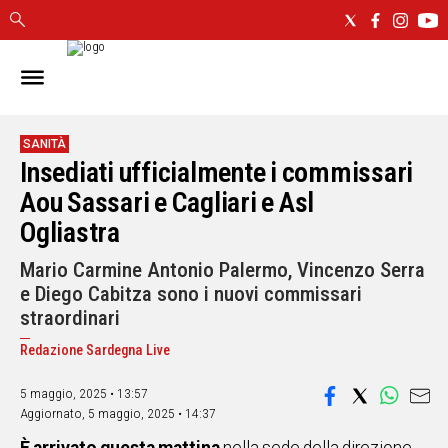
IN
SARDEGNA
CAGLIARI
SANITÀ
Insediati ufficialmente i commissari
SASSARI
NUORO
Aou Sassari e Cagliari e Asl
ORISTANO
Ogliastra
SULCIS
Mario Carmine Antonio Palermo, Vincenzo Serra
GALLURA
e Diego Cabitza sono i nuovi commissari
OGLIASTRA
straordinari
MEDIO
CAMPIDANO
Redazione Sardegna Live
5 maggio, 2025 • 13:57
ALTRE
NOTIZIE
Aggiornato,
5 maggio, 2025 • 14:37
POLITICA