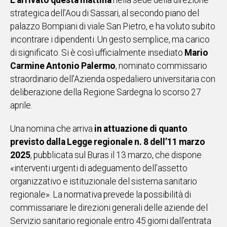
È arrivato questa mattina
nella sede della direzione
IN
strategica dell’Aou di Sassari, al secondo piano del
ITALIA
palazzo Bompiani di viale San Pietro, e ha voluto subito
NEL
incontrare i dipendenti. Un gesto semplice, ma carico
MONDO
di significato. Si è così ufficialmente insediato
Mario
SPORT
Carmine Antonio Palermo
, nominato commissario
EVENTI
straordinario dell’Azienda ospedaliero universitaria con
STORIE
deliberazione della Regione Sardegna lo scorso 27
aprile.
VIDEO
Una nomina che arriva
in attuazione di quanto
previsto dalla Legge regionale n. 8 dell’11 marzo
Vai
2025
, pubblicata sul Buras il 13 marzo, che dispone
«interventi urgenti di adeguamento dell’assetto
organizzativo e istituzionale del sistema sanitario
UNISCITI
regionale». La normativa prevede la possibilità di
AL CANALE
commissariare le direzioni generali delle aziende del
WHATSAPP
Servizio sanitario regionale entro 45 giorni dall’entrata