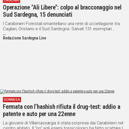
CAGLIARI
Operazione "Ali Libere": colpo al bracconaggio nel
Sud Sardegna, 15 denunciati
I Carabinieri Forestali smantellano una rete di uccellagione tra
Cagliari, Oristano e il Sud Sardegna. Salvati 131 esemplari
protetti per un valore di 26 mila euro
Redazione Sardegna Live
GONNESA
Fermata con l’hashish rifiuta il drug-test: addio a
patente e auto per una 22enne
La giovane di Villamassargia è stata sorpresa dai Carabinieri nel
centro abitato. Il "no" agli esami tossicologici ha fatto scattare le