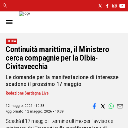
IN
SARDEGNA
CAGLIARI
OLBIA
Continuità marittima, il Ministero
SASSARI
NUORO
cerca compagnie per la Olbia-
ORISTANO
Civitavecchia
SULCIS
Le domande per la manifestazione di interesse
GALLURA
scadono il prossimo 17 maggio
OGLIASTRA
MEDIO
Redazione Sardegna Live
CAMPIDANO
12 maggio, 2026 • 10:38
Aggiornato,
12 maggio, 2026 • 10:39
ALTRE
NOTIZIE
Scadrà il 17 maggio il termine ultimo per l'avviso del
POLITICA