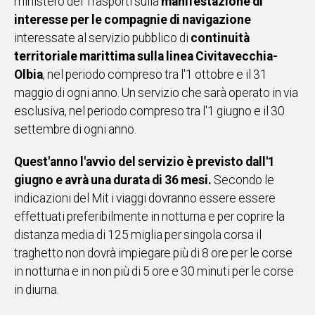
ministero dei Trasporti sull
a
manifestazione di
IN
interesse per le compagnie di navigazione
ITALIA
interessate al servizio pubblico di
continuità
NEL
territoriale marittima sulla linea Civitavecchia-
MONDO
Olbia
, nel periodo compreso tra l'1 ottobre e il 31
SPORT
maggio di ogni anno. Un servizio che sarà operato in via
EVENTI
esclusiva, nel periodo compreso tra l'1 giugno e il 30
STORIE
settembre di ogni anno.
VIDEO
Quest'anno l'avvio del servizio è previsto dall'1
giugno e avrà una durata di 36 mesi.
Secondo le
indicazioni del Mit i viaggi dovranno essere essere
Vai
effettuati preferibilmente in notturna e per coprire la
distanza media di 125 miglia per singola corsa il
traghetto non dovrà impiegare più di 8 ore per le corse
UNISCITI
in notturna e in non più di 5 ore e 30 minuti per le corse
AL CANALE
in diurna.
WHATSAPP