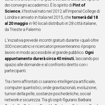
dei convegni accademici. È lo spirito di
Pint of
IN
ITALIA
Science
, il festival nato nel 2012 all’Imperial College di
NEL
Londra e arrivato in Italia nel 2015, che
tornerà dal 18
MONDO
al 20 maggio
in 90 locali distribuiti in 28 città italiane,
SPORT
da Trieste a Palermo.
EVENTI
STORIE
L’iniziativa prevede incontri gratuiti durante i quali oltre
300 ricercatrici e ricercatori presenteranno il proprio
lavoro in modo accessibile al grande pubblico.
VIDEO
Ogni
appuntamento durerà circa 40 minuti
, lasciando poi
spazio alle domande e al confronto diretto con i
Vai
partecipanti.
Tra i temi affrontati ci saranno intelligenza artificiale,
UNISCITI
computer quantistici, onde gravitazionali, evoluzione,
AL CANALE
tumori della pelle, sostanze psichedeliche, social
network e sicurezza. Tra gli ospiti figurano Barbara
WHATSAPP