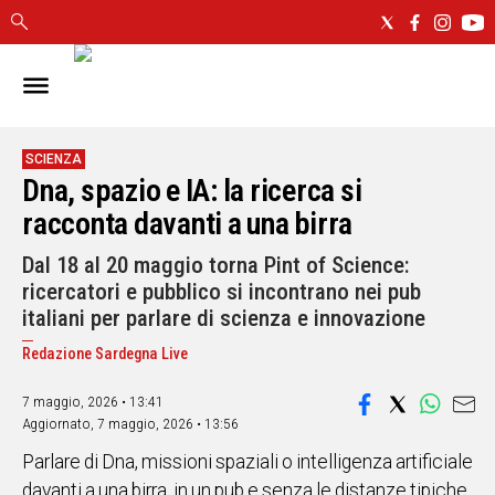
IN
SARDEGNA
CAGLIARI
SCIENZA
Dna, spazio e IA: la ricerca si
SASSARI
NUORO
racconta davanti a una birra
ORISTANO
Dal 18 al 20 maggio torna Pint of Science:
SULCIS
ricercatori e pubblico si incontrano nei pub
GALLURA
italiani per parlare di scienza e innovazione
OGLIASTRA
Redazione Sardegna Live
MEDIO
CAMPIDANO
7 maggio, 2026 • 13:41
Aggiornato,
7 maggio, 2026 • 13:56
ALTRE
NOTIZIE
Parlare di Dna, missioni spaziali o intelligenza artificiale
davanti a una birra, in un pub e senza le distanze tipiche
POLITICA