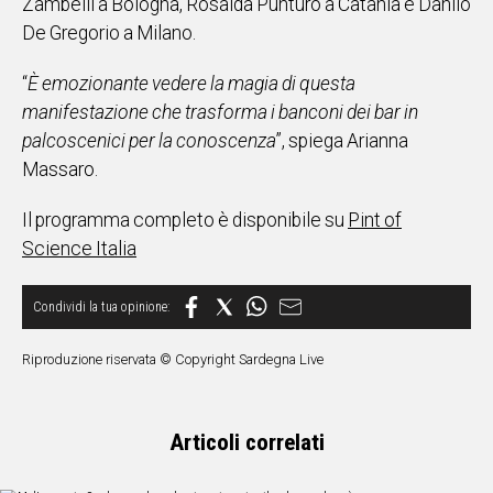
Zambelli a Bologna, Rosalda Punturo a Catania e Danilo
De Gregorio a Milano.
Social
“
È emozionante vedere la magia di questa
manifestazione che trasforma i banconi dei bar in
palcoscenici per la conoscenza
”, spiega Arianna
Massaro.
Il programma completo è disponibile su
Pint of
Science Italia
Riproduzione riservata © Copyright Sardegna Live
Articoli correlati