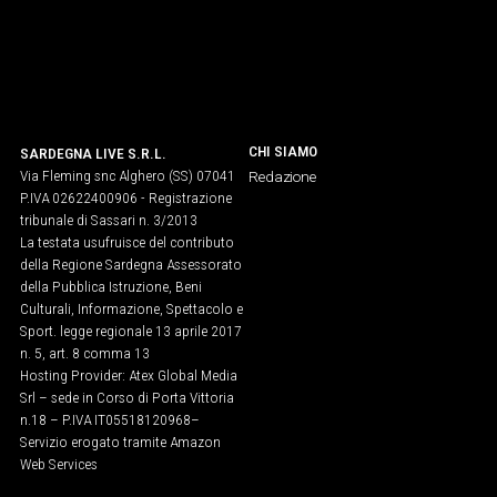
CHI SIAMO
SARDEGNA LIVE S.R.L.
Via Fleming snc Alghero (SS) 07041
Redazione
P.IVA 02622400906 - Registrazione
tribunale di Sassari n. 3/2013
La testata usufruisce del contributo
della Regione Sardegna Assessorato
della Pubblica Istruzione, Beni
Culturali, Informazione, Spettacolo e
Sport. legge regionale 13 aprile 2017
n. 5, art. 8 comma 13
Hosting Provider: Atex Global Media
Srl – sede in Corso di Porta Vittoria
n.18 – P.IVA IT05518120968​–
Servizio erogato tramite Amazon
Web Services