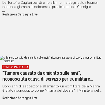
Da Tortolì a Cagliari per dire no alla riforma degli istituti tecnici:
seconda giornata di sciopero e presidio sotto il Consiglio
regionale
Redazione Sardegna Live
TEMPIO PAUSANIA
"Tumore causato da amianto sulle navi",
riconosciuta causa di servizio per ex militare
deceduto
Dopo anni di esposizione all'amianto, un ex militare della Marina
è stato riconosciuto come "vittima del dovere". Il Ministero della
Difesa dovrà risarcire la famiglia con 200mila euro
Redazione Sardegna Live