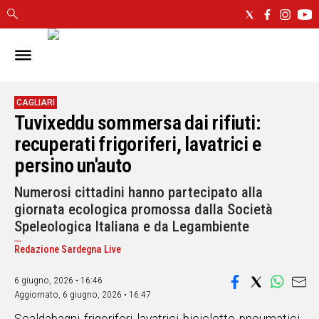
IN
SARDEGNA
CAGLIARI
CAGLIARI
Tuvixeddu sommersa dai rifiuti:
SASSARI
NUORO
recuperati frigoriferi, lavatrici e
ORISTANO
persino un'auto
SULCIS
Numerosi cittadini hanno partecipato alla
GALLURA
giornata ecologica promossa dalla Società
OGLIASTRA
Speleologica Italiana e da Legambiente
MEDIO
CAMPIDANO
Redazione Sardegna Live
6 giugno, 2026 • 16:46
ALTRE
NOTIZIE
Aggiornato,
6 giugno, 2026 • 16:47
POLITICA