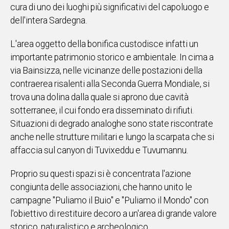
cura di uno dei luoghi più significativi del capoluogo e
Social
dell'intera Sardegna.
L'area oggetto della bonifica custodisce infatti un
importante patrimonio storico e ambientale. In cima a
via Bainsizza, nelle vicinanze delle postazioni della
contraerea risalenti alla Seconda Guerra Mondiale, si
trova una dolina dalla quale si aprono due cavità
sotterranee, il cui fondo era disseminato di rifiuti.
Situazioni di degrado analoghe sono state riscontrate
anche nelle strutture militari e lungo la scarpata che si
affaccia sul canyon di Tuvixeddu e Tuvumannu.
Proprio su questi spazi si è concentrata l'azione
congiunta delle associazioni, che hanno unito le
campagne "Puliamo il Buio" e "Puliamo il Mondo" con
l'obiettivo di restituire decoro a un'area di grande valore
storico, naturalistico e archeologico.