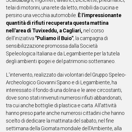
Scaldabagni, frigoriferi, lavatrici, biciclette, pneumatici,
IN
telai di motorini, una rete da letto, mobili da cucina e
ITALIA
persino una vecchia automobile.
È l'impressionante
NEL
quantità di rifiuti recuperata questa mattina
MONDO
nell'area di Tuvixeddu, a Cagliari,
nel corso
SPORT
dell'iniziativa
"Puliamo il Buio"
, la campagna di
EVENTI
sensibilizzazione promossa dalla Società
STORIE
Speleologica Italiana e da Legambiente per la tutela
degli ambienti ipogei e del patrimonio sotterraneo.
VIDEO
L'intervento, realizzato dai volontari del Gruppo Speleo-
Archeologico Giovanni Spano e di Legambiente, ha
Vai
interessato il fondo di una dolina e le aree circostanti,
dove sono stati rinvenuti numerosi rifiuti abbandonati,
tra cui anche bottiglie di plastica e carta. All'attività
UNISCITI
hanno preso parte anche numerosi cittadini che hanno
AL CANALE
scelto di dedicare la mattinata del sabato, nel fine
WHATSAPP
settimana della Giornata mondiale dell'Ambiente, alla