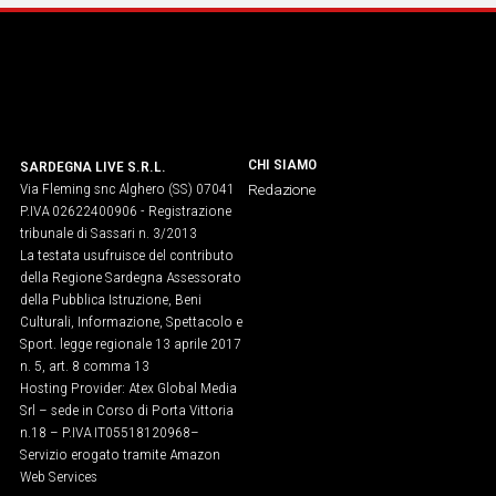
CHI SIAMO
SARDEGNA LIVE S.R.L.
Via Fleming snc Alghero (SS) 07041
Redazione
P.IVA 02622400906 - Registrazione
tribunale di Sassari n. 3/2013
La testata usufruisce del contributo
della Regione Sardegna Assessorato
della Pubblica Istruzione, Beni
Culturali, Informazione, Spettacolo e
Sport. legge regionale 13 aprile 2017
n. 5, art. 8 comma 13
Hosting Provider: Atex Global Media
Srl – sede in Corso di Porta Vittoria
n.18 – P.IVA IT05518120968​–
Servizio erogato tramite Amazon
Web Services