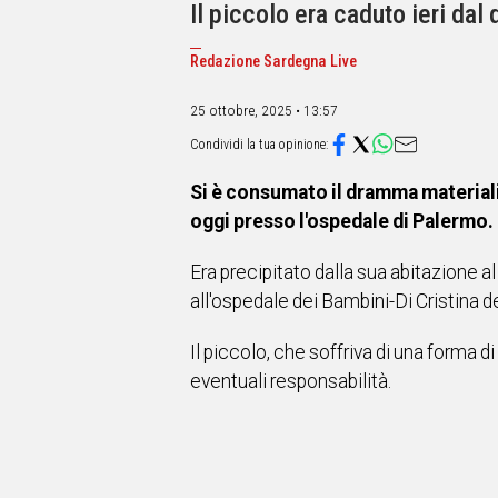
IN
Il piccolo era caduto ieri dal 
ITALIA
NEL
Redazione Sardegna Live
MONDO
SPORT
25 ottobre, 2025 • 13:57
EVENTI
STORIE
Si è consumato il dramma materiali
VIDEO
oggi presso l'ospedale di Palermo.
Era precipitato dalla sua abitazione 
Vai
all'ospedale dei Bambini-Di Cristina d
Il piccolo, che soffriva di una forma d
UNISCITI
eventuali responsabilità.
AL CANALE
WHATSAPP
Social