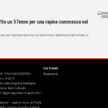
 Vito un 57enne per una rapina commessa nel
eri per scontare due anni di reclusione in detenzione domiciliare, a
CHI SIAMO
041 P.IVA 02622400906 -
Redazione
ri n. 3/2013
buto della Regione Sardegna
ione, Beni Culturali,
. legge regionale 13 aprile 2017
dia Srl – sede in Corso di Porta
968​– Servizio erogato tramite