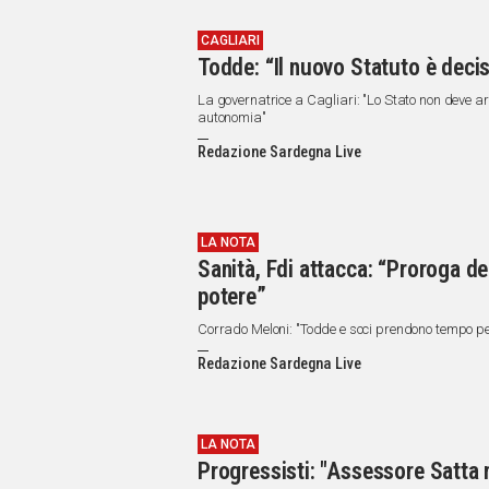
CAGLIARI
Todde: “Il nuovo Statuto è deci
La governatrice a Cagliari: "Lo Stato non deve a
autonomia"
Redazione Sardegna Live
LA NOTA
Sanità, Fdi attacca: “Proroga de
potere”
Corrado Meloni: "Todde e soci prendono tempo per
Redazione Sardegna Live
LA NOTA
Progressisti: "Assessore Satta 