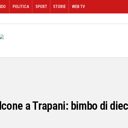
NDO
POLITICA
SPORT
STORIE
WEB TV
lcone a Trapani: bimbo di diec