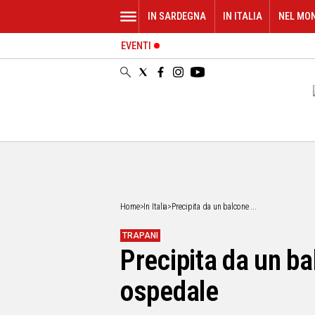
IN SARDEGNA
IN ITALIA
NEL MO
EVENTI
IN
SARDEGNA
CAGLIARI
SASSARI
NUORO
ORISTANO
SULCIS
GALLURA
OGLIASTRA
Home
>
In Italia
>
Precipita da un balcone ...
MEDIO
CAMPIDANO
TRAPANI
Precipita da un ba
ALTRE
NOTIZIE
ospedale
POLITICA