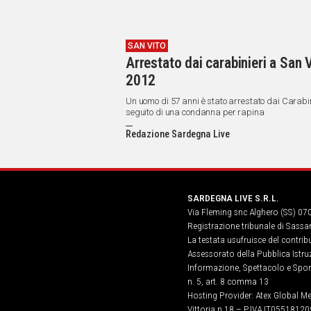
SAN VITO
Arrestato dai carabinieri a San
2012
Un uomo di 57 anni è stato arrestato dai Carabini
seguito di una condanna per rapina
Redazione Sardegna Live
SARDEGNA LIVE S.R.L.
Via Fleming snc Alghero (SS) 07
Registrazione tribunale di Sassa
La testata usufruisce del contri
Assessorato della Pubblica Istruz
Informazione, Spettacolo e Sport
n. 5, art. 8 comma 13
Hosting Provider: Atex Global Me
Vittoria n.18 – P.IVA IT05518120