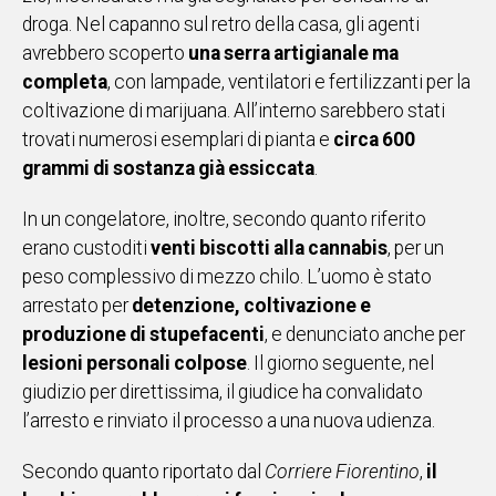
droga. Nel capanno sul retro della casa, gli agenti
Social
avrebbero scoperto
una serra artigianale ma
completa
, con lampade, ventilatori e fertilizzanti per la
coltivazione di marijuana. All’interno sarebbero stati
trovati numerosi esemplari di pianta e
circa 600
grammi di sostanza già essiccata
.
In un congelatore, inoltre, secondo quanto riferito
erano custoditi
venti biscotti alla cannabis
, per un
peso complessivo di mezzo chilo. L’uomo è stato
arrestato per
detenzione, coltivazione e
produzione di stupefacenti
, e denunciato anche per
lesioni personali colpose
. Il giorno seguente, nel
giudizio per direttissima, il giudice ha convalidato
l’arresto e rinviato il processo a una nuova udienza.
Secondo quanto riportato dal
Corriere Fiorentino
,
il