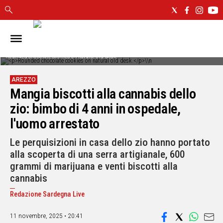
IN
SARDEGNA
Rounded chocolate cookies on natural old desk.
CAGLIARI
AREZZO
SASSARI
Mangia biscotti alla cannabis dello
NUORO
zio: bimbo di 4 anni in ospedale,
ORISTANO
l'uomo arrestato
SULCIS
GALLURA
Le perquisizioni in casa dello zio hanno portato
OGLIASTRA
alla scoperta di una serra artigianale, 600
MEDIO
grammi di marijuana e venti biscotti alla
CAMPIDANO
cannabis
Redazione Sardegna Live
ALTRE
NOTIZIE
11 novembre, 2025 • 20:41
POLITICA