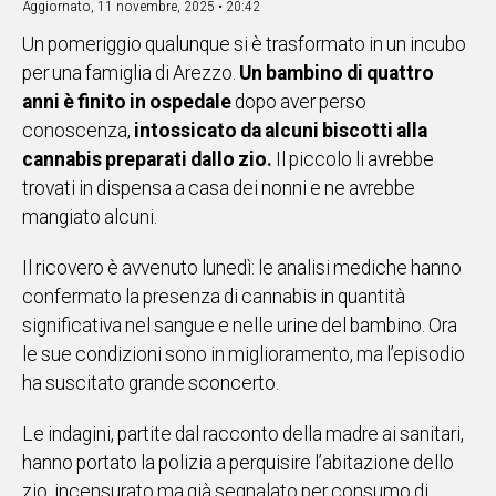
Aggiornato,
11 novembre, 2025 • 20:42
IN
Un pomeriggio qualunque si è trasformato in un incubo
ITALIA
per una famiglia di Arezzo.
Un bambino di quattro
NEL
anni è finito in ospedale
dopo aver perso
MONDO
conoscenza,
intossicato da alcuni biscotti alla
SPORT
cannabis preparati dallo zio.
Il piccolo li avrebbe
EVENTI
trovati in dispensa a casa dei nonni e ne avrebbe
STORIE
mangiato alcuni.
VIDEO
Il ricovero è avvenuto lunedì: le analisi mediche hanno
confermato la presenza di cannabis in quantità
Vai
significativa nel sangue e nelle urine del bambino. Ora
le sue condizioni sono in miglioramento, ma l’episodio
ha suscitato grande sconcerto.
UNISCITI
Le indagini, partite dal racconto della madre ai sanitari,
AL CANALE
hanno portato la polizia a perquisire l’abitazione dello
WHATSAPP
zio, incensurato ma già segnalato per consumo di