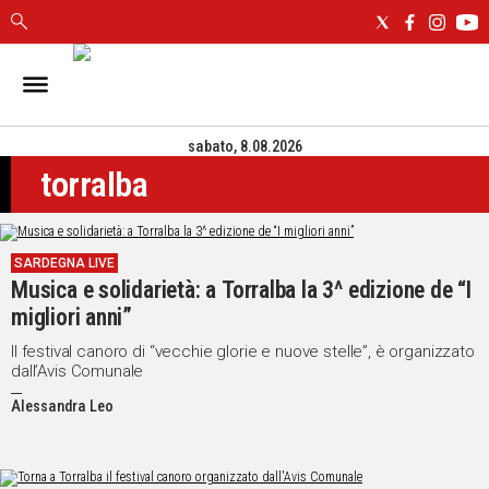
IN
SARDEGNA
sabato, 8.08.2026
CAGLIARI
torralba
SASSARI
NUORO
ORISTANO
SARDEGNA LIVE
SULCIS
Musica e solidarietà: a Torralba la 3^ edizione de “I
GALLURA
migliori anni”
OGLIASTRA
MEDIO
Il festival canoro di “vecchie glorie e nuove stelle”, è organizzato
dall’Avis Comunale
CAMPIDANO
Alessandra Leo
ALTRE
NOTIZIE
POLITICA