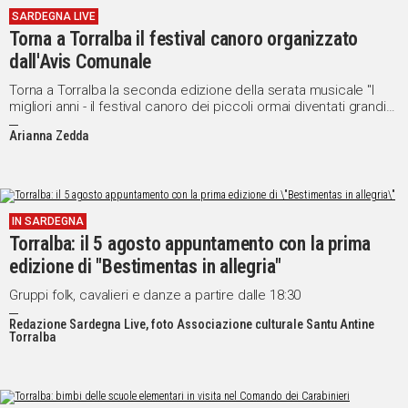
SARDEGNA LIVE
IN
Torna a Torralba il festival canoro organizzato
ITALIA
dall'Avis Comunale
NEL
MONDO
Torna a Torralba la seconda edizione della serata musicale "I
migliori anni - il festival canoro dei piccoli ormai diventati grandi"
SPORT
organizzata dall'Avis Comunale
EVENTI
Arianna Zedda
STORIE
VIDEO
IN SARDEGNA
Torralba: il 5 agosto appuntamento con la prima
Vai
edizione di "Bestimentas in allegria"
Gruppi folk, cavalieri e danze a partire dalle 18:30
Redazione Sardegna Live, foto Associazione culturale Santu Antine
UNISCITI
Torralba
AL CANALE
WHATSAPP