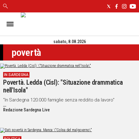
IN
SARDEGNA
sabato, 8.08.2026
CAGLIARI
povertà
SASSARI
NUORO
ORISTANO
IN SARDEGNA
SULCIS
Povertà. Ledda (Cisl): "Situazione drammatica
GALLURA
nell'Isola"
OGLIASTRA
MEDIO
"In Sardegna 120.000 famiglie senza reddito da lavoro"
CAMPIDANO
Redazione Sardegna Live
ALTRE
NOTIZIE
POLITICA