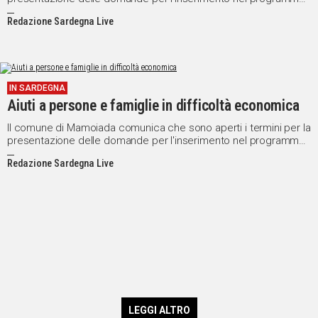
regionale per il sostegno economico a famiglie e persone in
Redazione Sardegna Live
situazione di povertà e disagio per l'anno 2015.
IN SARDEGNA
Aiuti a persone e famiglie in difficoltà economica
Il comune di Mamoiada comunica che sono aperti i termini per la
presentazione delle domande per l'inserimento nel programma
regionale per il sostegno economico a famiglie e persone in
Redazione Sardegna Live
situazione di povertà e disagio riferite all'anno 2015
LEGGI ALTRO