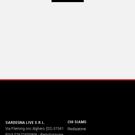
CHI SIAMO
SARDEGNA LIVE S.R.L.
Via Fleming snc Alghero (SS) 07041
Redazione
P.IVA 02622400906 - Registrazione