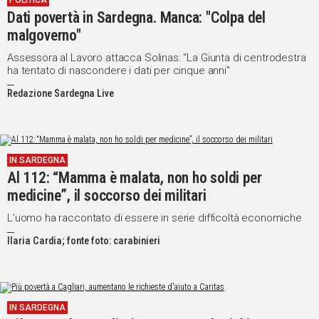
POLITICA
Dati povertà in Sardegna. Manca: "Colpa del
IN
ITALIA
malgoverno"
NEL
Assessora al Lavoro attacca Solinas: "La Giunta di centrodestra
MONDO
ha tentato di nascondere i dati per cinque anni"
SPORT
Redazione Sardegna Live
EVENTI
STORIE
VIDEO
IN SARDEGNA
Al 112: “Mamma è malata, non ho soldi per
medicine”, il soccorso dei militari
Vai
L’uomo ha raccontato di essere in serie difficoltà economiche
Ilaria Cardia; fonte foto: carabinieri
UNISCITI
AL CANALE
WHATSAPP
IN SARDEGNA