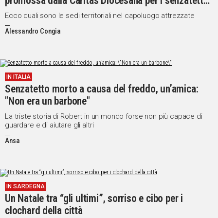
promossa dalla Caritas Diocesana per i senzatetto
della città
Ecco quali sono le sedi territoriali nel capoluogo attrezzate
Alessandro Congia
IN ITALIA
Senzatetto morto a causa del freddo, un’amica:
"Non era un barbone"
La triste storia di Robert in un mondo forse non più capace di
guardare e di aiutare gli altri
Ansa
IN SARDEGNA
Un Natale tra “gli ultimi”, sorriso e cibo per i
clochard della città