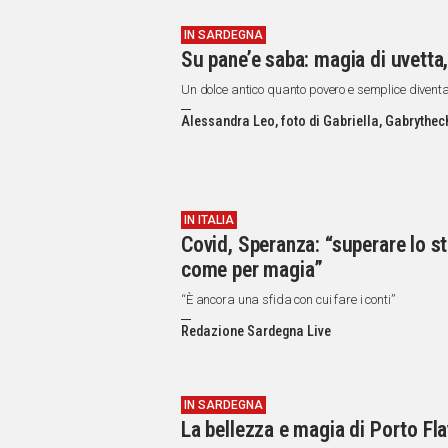
IN SARDEGNA
Su pane’e saba: magia di uvetta,
Un dolce antico quanto povero e semplice diventato
Alessandra Leo, foto di Gabriella, Gabrythec
IN ITALIA
Covid, Speranza: “superare lo s
come per magia”
“È ancora una sfida con cui fare i conti”
Redazione Sardegna Live
IN SARDEGNA
La bellezza e magia di Porto Fla