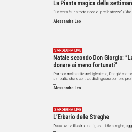
La Pianta magica della settimana
“La terra è una torta ricca di prelibatezza” (Cha
Alessandra Leo
SARDEGNA LIVE
Natale secondo Don Giorgio: “La
donare ai meno fortunati”
Parroco molto attivo nell’Iglesiente, Dongì è cost
simpatia che lo contraddistinguono sempre pron
Alessandra Leo
SARDEGNA LIVE
L’Erbario delle Streghe
Dopo avervi illustrato la figura delle streghe, oggi