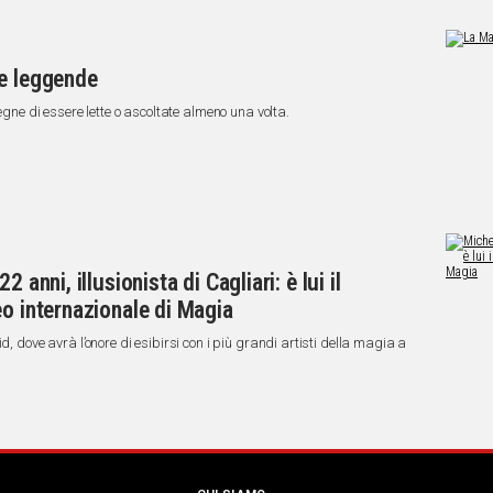
 e leggende
degne di essere lette o ascoltate almeno una volta.
 anni, illusionista di Cagliari: è lui il
eo internazionale di Magia
d, dove avrà l’onore di esibirsi con i più grandi artisti della magia a