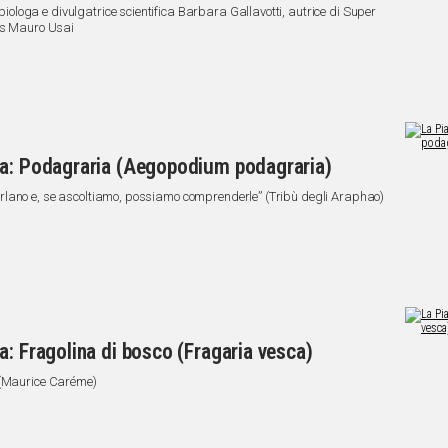
 biologa e divulgatrice scientifica Barbara Gallavotti, autrice di Super
ias Mauro Usai
na: Podagraria (Aegopodium podagraria)
i parlano e, se ascoltiamo, possiamo comprenderle” (Tribù degli Araphao)
a: Fragolina di bosco (Fragaria vesca)
” (Maurice Caréme)