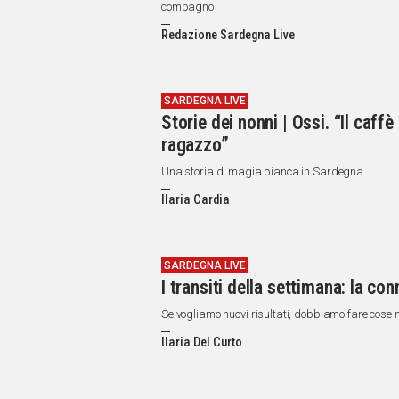
IN
compagno
ITALIA
Redazione Sardegna Live
NEL
MONDO
SPORT
SARDEGNA LIVE
EVENTI
Storie dei nonni | Ossi. “Il caf
STORIE
ragazzo”
VIDEO
Una storia di magia bianca in Sardegna
Ilaria Cardia
Vai
SARDEGNA LIVE
I transiti della settimana: la c
UNISCITI
Se vogliamo nuovi risultati, dobbiamo fare cose 
AL CANALE
Ilaria Del Curto
WHATSAPP
Social