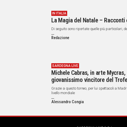
IN ITALIA
La Magia del Natale – Racconti
Di seguito sono riportate quelle più particolari, 
Redazione
SARDEGNA LIVE
Michele Cabras, in arte Mycras, 22
giovanissimo vincitore del Trof
Grazie a questo torneo, per lui spettacoli a Madri
livello mondiale
Alessandro Congia