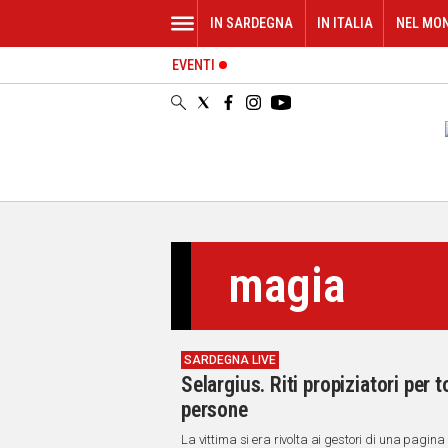
IN SARDEGNA
IN ITALIA
NEL MO
EVENTI
IN
SARDEGNA
CAGLIARI
SASSARI
NUORO
ORISTANO
SULCIS
GALLURA
magia
OGLIASTRA
MEDIO
CAMPIDANO
SARDEGNA LIVE
ALTRE
Selargius. Riti propiziatori per t
NOTIZIE
persone
POLITICA
La vittima si era rivolta ai gestori di una pagin