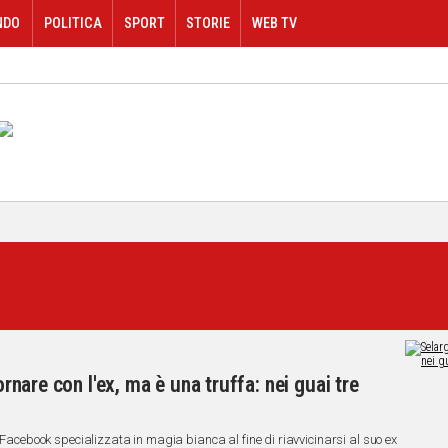
NDO
POLITICA
SPORT
STORIE
WEB TV
ornare con l'ex, ma è una truffa: nei guai tre
a Facebook specializzata in magia bianca al fine di riavvicinarsi al suo ex