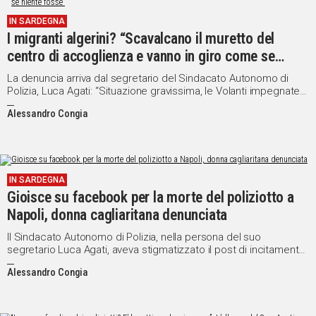
IN
IN SARDEGNA
ITALIA
I migranti algerini? “Scavalcano il muretto del
NEL
centro di accoglienza e vanno in giro come se
MONDO
niente fosse”
La denuncia arriva dal segretario del Sindacato Autonomo di
SPORT
Polizia, Luca Agati: “Situazione gravissima, le Volanti impegnate a
EVENTI
rintracciarli”
Alessandro Congia
STORIE
VIDEO
IN SARDEGNA
Gioisce su facebook per la morte del poliziotto a
Vai
Napoli, donna cagliaritana denunciata
Il Sindacato Autonomo di Polizia, nella persona del suo
segretario Luca Agati, aveva stigmatizzato il post di incitamento
UNISCITI
all’odio
Alessandro Congia
AL CANALE
WHATSAPP