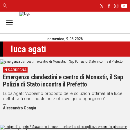
IN
SARDEGNA
domenica, 9.08.2026
CAGLIARI
luca agati
SASSARI
NUORO
ORISTANO
IN SARDEGNA
SULCIS
Emergenza clandestini e centro di Monastir, il Sap
GALLURA
Polizia di Stato incontra il Prefetto
OGLIASTRA
MEDIO
Luca Agati: “Abbiamo proposto delle soluzioni ottimali alla luce
dell’attività che i nostri poliziotti svolgono ogni giorno”
CAMPIDANO
Alessandro Congia
ALTRE
NOTIZIE
POLITICA