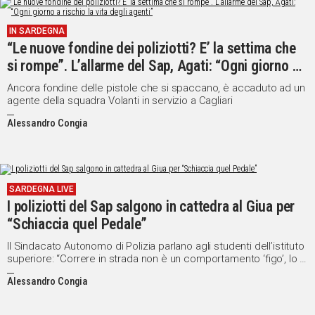
Social
IN SARDEGNA
“Le nuove fondine dei poliziotti? E’ la settima che
si rompe”. L’allarme del Sap, Agati: “Ogni giorno a
rischio la vita degli agenti”
Ancora fondine delle pistole che si spaccano, è accaduto ad un
agente della squadra Volanti in servizio a Cagliari
Alessandro Congia
SARDEGNA LIVE
I poliziotti del Sap salgono in cattedra al Giua per
“Schiaccia quel Pedale”
Il Sindacato Autonomo di Polizia parlano agli studenti dell’istituto
superiore: “Correre in strada non è un comportamento ‘figo’, lo è
molto di più scegliere bene, con giudizio”
Alessandro Congia