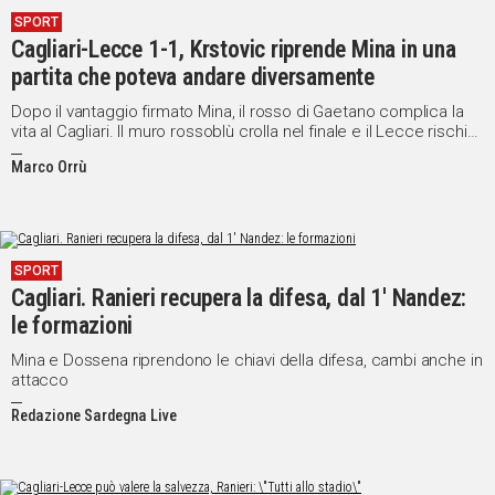
SPORT
Social
Cagliari-Lecce 1-1, Krstovic riprende Mina in una
partita che poteva andare diversamente
Dopo il vantaggio firmato Mina, il rosso di Gaetano complica la
vita al Cagliari. Il muro rossoblù crolla nel finale e il Lecce rischia
di vincerla colpendo due pali: un punto per parte
Marco Orrù
SPORT
Cagliari. Ranieri recupera la difesa, dal 1' Nandez:
le formazioni
Mina e Dossena riprendono le chiavi della difesa, cambi anche in
attacco
Redazione Sardegna Live