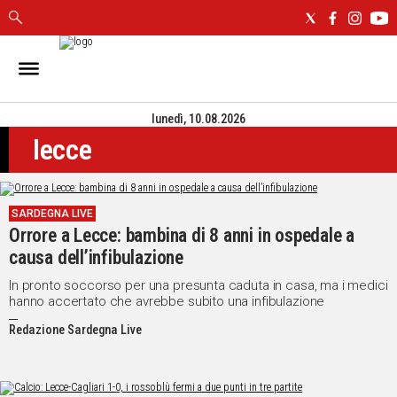
IN
SARDEGNA
lunedì, 10.08.2026
CAGLIARI
lecce
SASSARI
NUORO
ORISTANO
SARDEGNA LIVE
SULCIS
Orrore a Lecce: bambina di 8 anni in ospedale a
GALLURA
causa dell’infibulazione
OGLIASTRA
MEDIO
In pronto soccorso per una presunta caduta in casa, ma i medici
hanno accertato che avrebbe subito una infibulazione
CAMPIDANO
Redazione Sardegna Live
ALTRE
NOTIZIE
POLITICA