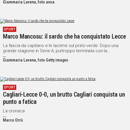
Giammaria Lavena, foto ansa
SPORT
Marco Mancosu: il sardo che ha conquistato Lecce
La fascia da capitano e le lacrime sul prato verde. Dopo una
grande stagione in Serie A, purtroppo terminata con la
retrocessione del suo club, il centrocampista di Cagliari ha
Giammaria Lavena, foto Getty images
voluto ringraziare la sua gente con una bella lettera. "Mai schiavo
del risultato finale, ma dell'attitudine e della passione"
SPORT
Cagliari-Lecce 0-0, un brutto Cagliari conquista un
punto a fatica
La cronaca
Marco Orrù