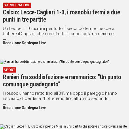
SARDEGNA LIVE
IN
Calcio: Lecce-Cagliari 1-0, i rossoblù fermi a due
ITALIA
punti in tre partite
NEL
MONDO
Un Lecce in 10 uomini per tutto il secondo tempo riesce a
battere il Cagliari, che non sfrutta la superiorità numerica e
SPORT
subisce la prima sconfitta stagionale
EVENTI
Redazione Sardegna Live
STORIE
VIDEO
SPORT
Ranieri fra soddisfazione e rammarico: "Un punto
Vai
comunque guadagnato"
I rossoblù hanno retto fino all'84', ma dopo il pareggio hanno
rischiato di perderla: "Lotteremo fino all'ultimo secondo
UNISCITI
dell'ultima partita"
Redazione Sardegna Live
AL CANALE
WHATSAPP