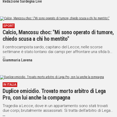
Redazione Sardegna Live
SPORT
Calcio, Mancosu choc: "Mi sono operato di tumore,
chiedo scusa a chi ho mentito"
Il centrocampista sardo, capitano del Lecce, nelle scorse
settimane è stato lontano dai campi per affrontare una sfida ben
più impegnativa. Si parlava di appendicite, ma il giocatore ha
Giammaria Lavena
svelato in un post sui social il vero motivo della sua assenza: "Mi
sono operato il 26 marzo, avevo bisogno di viverla in
riservatezza. Ho visto un mondo che non avrei mai pensato di
conoscere"
IN ITALIA
Duplice omicidio. Trovato morto arbitro di Lega
Pro, con lui anche la compagna
Tragedia a Lecce, dove in un appartamento sono stati trovati
due corpi, brutalmente assassinati. Si tratta dell'arbitro di Lega
Pro Daniele De Santis e la compagna Eleonora Manta