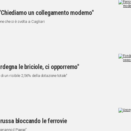
, "Chiediamo un collegamento moderno"
one che si è svolta a Cagliari
ardegna le briciole, ci opporremo"
i un risibile 2,56% della dotazione totale"
russa bloccando le ferrovie
sceranno il Paese"