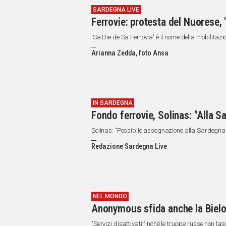
SARDEGNA LIVE
Ferrovie: protesta del Nuorese
'Sa Die de Sa Ferrovia' è il nome della mobilitazi
Arianna Zedda, foto Ansa
IN SARDEGNA
Fondo ferrovie, Solinas: "Alla S
Solinas: "Possibile assegnazione alla Sardegna d
Redazione Sardegna Live
NEL MONDO
Anonymous sfida anche la Bielo
"Servizi disattivati finché le truppe russe non la