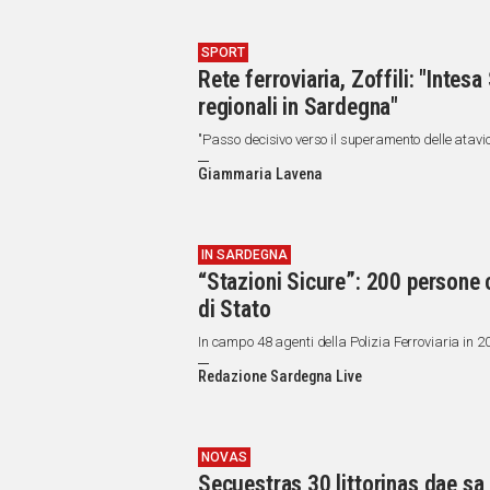
SPORT
Rete ferroviaria, Zoffili: "Intesa
regionali in Sardegna"
"Passo decisivo verso il superamento delle atavich
Giammaria Lavena
IN SARDEGNA
“Stazioni Sicure”: 200 persone c
di Stato
In campo 48 agenti della Polizia Ferroviaria in 
Redazione Sardegna Live
NOVAS
Secuestras 30 littorinas dae sa 