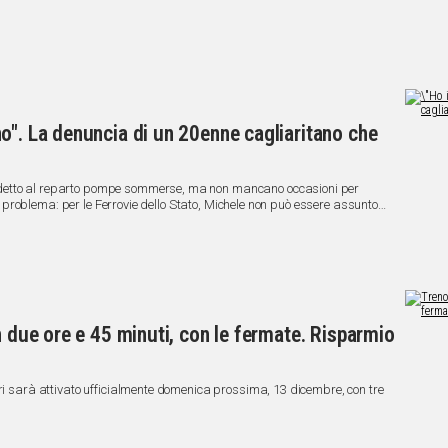
o". La denuncia di un 20enne cagliaritano che
detto al reparto pompe sommerse, ma non mancano occasioni per
 un problema: per le Ferrovie dello Stato, Michele non può essere assunto
to" in quanto affetto da diabete di tipo 1.
n due ore e 45 minuti, con le fermate. Risparmio
ari sarà attivato ufficialmente domenica prossima, 13 dicembre, con tre