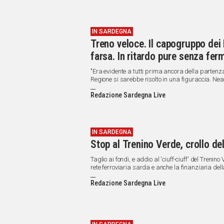
IN SARDEGNA
Treno veloce. Il capogruppo dei
farsa. In ritardo pure senza fer
"Era evidente a tutti prima ancora della partenza
Regione si sarebbe risolto in una figuraccia. Nean
immaginare una farsa come quella andata in sc
Redazione Sardegna Live
IN SARDEGNA
Stop al Trenino Verde, crollo de
Taglio ai fondi, e addio al 'ciuff-ciuff' del Trenino Verde. Il Governo Renzi annuncia che non ci saranno finanz
rete ferroviaria sarda e anche la finanziaria della
nell'isola nel 1984.
Redazione Sardegna Live