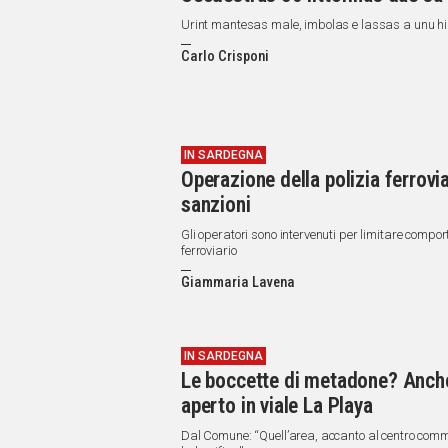
Urint mantesas male, imbolas e lassas a unu hi
Carlo Crisponi
IN SARDEGNA
Operazione della polizia ferrovia
sanzioni
Gli operatori sono intervenuti per limitare comport
ferroviario
Giammaria Lavena
IN SARDEGNA
Le boccette di metadone? Anche q
aperto in viale La Playa
Dal Comune: “Quell’area, accanto al centro comme