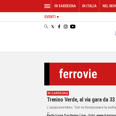
IN SARDEGNA
IN ITALIA
NEL MO
EVENTI
IN
SARDEGNA
CAGLIARI
SASSARI
NUORO
ORISTANO
SULCIS
GALLURA
ferrovie
OGLIASTRA
MEDIO
CAMPIDANO
IN SARDEGNA
ALTRE
Trenino Verde, al via gara da 33 
NOTIZIE
L'assessore Moro: "Con la Fondazione è la svolta 
POLITICA
Redazione Sardegna Live - foto: www.trenin