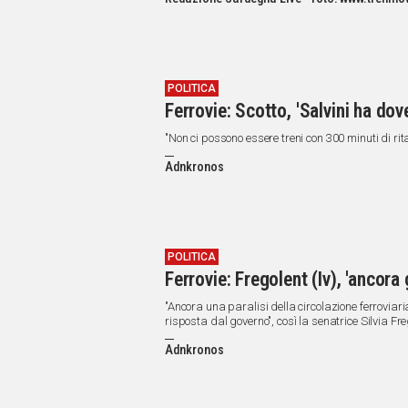
IN
ITALIA
NEL
MONDO
SPORT
POLITICA
Ferrovie: Scotto, 'Salvini ha dov
EVENTI
STORIE
"Non ci possono essere treni con 300 minuti di rit
Adnkronos
VIDEO
Vai
POLITICA
Ferrovie: Fregolent (Iv), 'anco
UNISCITI
"Ancora una paralisi della circolazione ferrovia
risposta dal governo", così la senatrice Silvia Fr
AL CANALE
Adnkronos
WHATSAPP
Social