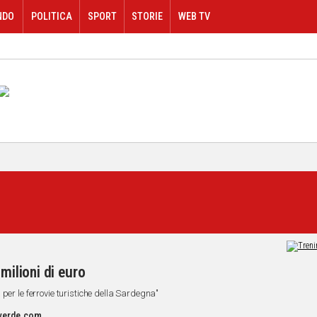
NDO
POLITICA
SPORT
STORIE
WEB TV
milioni di euro
per le ferrovie turistiche della Sardegna"
overde.com