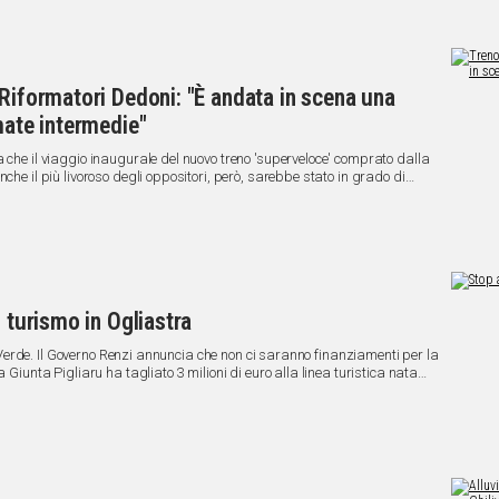
 Riformatori Dedoni: "È andata in scena una
mate intermedie"
 che il viaggio inaugurale del nuovo treno 'superveloce' comprato dalla
che il più livoroso degli oppositori, però, sarebbe stato in grado di
ena questa mattina".
l turismo in Ogliastra
iamenti per la
 Giunta Pigliaru ha tagliato 3 milioni di euro alla linea turistica nata