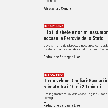
la bonifica”
Alessandro Congia
IN SARDEGNA
"Ho il diabete e non mi assumon
accusa le Ferrovie dello Stato
Lavora in un'azienda elettromeccanica come ad
trasferte in altre aziende e in altri cantieri. C'è
con mansioni di "operaio manutenzione specializza
Redazione Sardegna Live
IN SARDEGNA
Treno veloce. Cagliari-Sassari i
stimato tra i 10 e i 20 minuti
Il collegamento ferroviario veloce Cagliari-Sass
convogli.
Redazione Sardegna Live