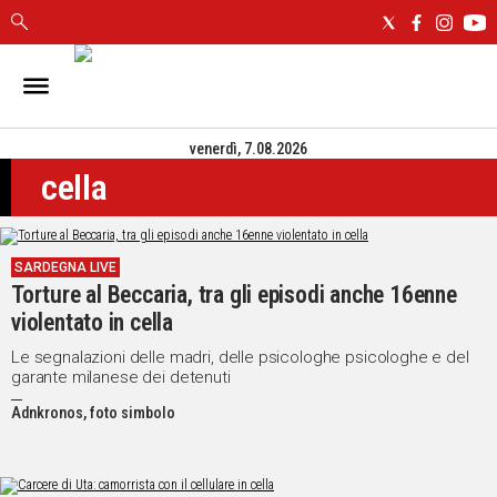
IN
SARDEGNA
venerdì, 7.08.2026
CAGLIARI
cella
SASSARI
NUORO
ORISTANO
SARDEGNA LIVE
SULCIS
Torture al Beccaria, tra gli episodi anche 16enne
GALLURA
violentato in cella
OGLIASTRA
MEDIO
Le segnalazioni delle madri, delle psicologhe psicologhe e del
garante milanese dei detenuti
CAMPIDANO
Adnkronos, foto simbolo
ALTRE
NOTIZIE
POLITICA