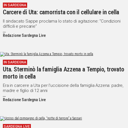
IN SARDEGNA
IN
Carcere di Uta: camorrista con il cellulare in cella
ITALIA
NEL
Il sindacato Sappe proclama lo stato di agitazione: “Condizioni
difficili e precarie”
MONDO
SPORT
Redazione Sardegna Live
EVENTI
STORIE
IN SARDEGNA
VIDEO
Uta. Sterminò la famiglia Azzena a Tempio, trovato
morto in cella
Vai
Era in carcere a Uta per l'uccisione della famiglia Azzena: padre,
madre e figlio di 12 anni
Redazione Sardegna Live
UNISCITI
AL CANALE
WHATSAPP
SARDEGNA LIVE