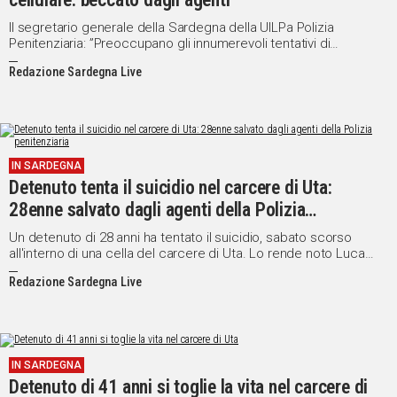
Il segretario generale della Sardegna della UILPa Polizia
Penitenziaria: ”Preoccupano gli innumerevoli tentativi di
introdurre droga e telefoni all'interno dell'Istituto"
Redazione Sardegna Live
IN SARDEGNA
Detenuto tenta il suicidio nel carcere di Uta:
28enne salvato dagli agenti della Polizia
penitenziaria
Un detenuto di 28 anni ha tentato il suicidio, sabato scorso
all'interno di una cella del carcere di Uta. Lo rende noto Luca
Fais, segretario regionale del Sappe, Sindacato autonomo
Redazione Sardegna Live
polizia penitenziaria.
IN SARDEGNA
Detenuto di 41 anni si toglie la vita nel carcere di