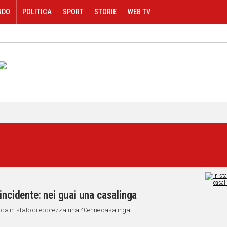
NDO
POLITICA
SPORT
STORIE
WEB TV
incidente: nei guai una casalinga
ida in stato di ebbrezza una 40enne casalinga