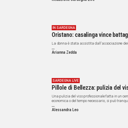
IN
ITALIA
NEL
MONDO
SPORT
IN SARDEGNA
Oristano: casalinga vince battag
EVENTI
STORIE
La donna è stata assistita dall'associazione 
Arianna Zedda
VIDEO
Vai
SARDEGNA LIVE
Pillole di Bellezza: pulizia del vi
UNISCITI
Una pulizia del viso professionale fatta in un cen
economica o del tempo necessario, si può tranqu
AL CANALE
Alessandra Leo
WHATSAPP
Social