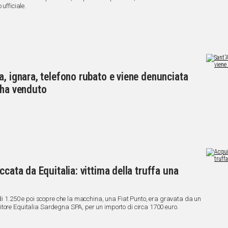
ufficiale.
a, ignara, telefono rubato e viene denunciata
 ha venduto
ccata da Equitalia: vittima della truffa una
 di 1.250 e poi scopre che la macchina, una Fiat Punto, era gravata da un
itore Equitalia Sardegna SPA, per un importo di circa 1700 euro.