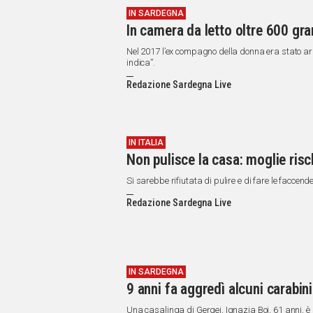
IN SARDEGNA
In camera da letto oltre 600 gr
Nel 2017 l’ex compagno della donna era stato ar
indica”.
Redazione Sardegna Live
IN ITALIA
Non pulisce la casa: moglie risc
Si sarebbe rifiutata di pulire e di fare le faccend
Redazione Sardegna Live
IN SARDEGNA
9 anni fa aggredì alcuni carabini
Una casalinga di Gergei, Ignazia Boi, 61 anni, è 