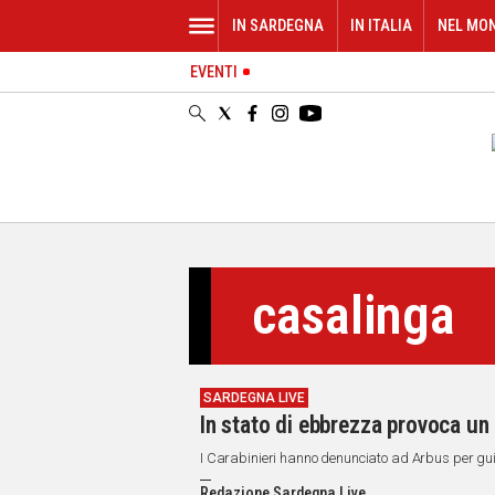
IN SARDEGNA
IN ITALIA
NEL MO
EVENTI
IN
SARDEGNA
CAGLIARI
SASSARI
NUORO
ORISTANO
SULCIS
GALLURA
casalinga
OGLIASTRA
MEDIO
CAMPIDANO
SARDEGNA LIVE
ALTRE
In stato di ebbrezza provoca un 
NOTIZIE
I Carabinieri hanno denunciato ad Arbus per gu
POLITICA
Redazione Sardegna Live