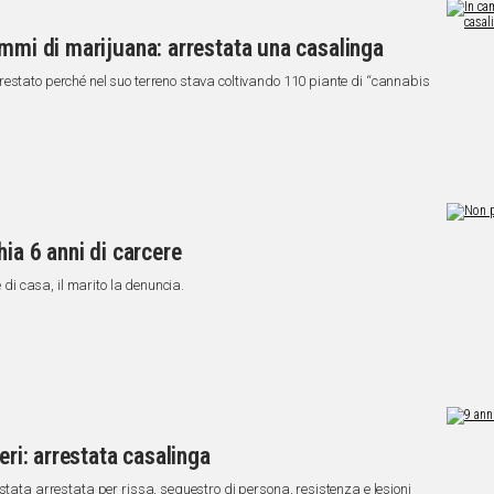
ammi di marijuana: arrestata una casalinga
restato perché nel suo terreno stava coltivando 110 piante di “cannabis
hia 6 anni di carcere
e di casa, il marito la denuncia.
eri: arrestata casalinga
stata arrestata per rissa, sequestro di persona, resistenza e lesioni