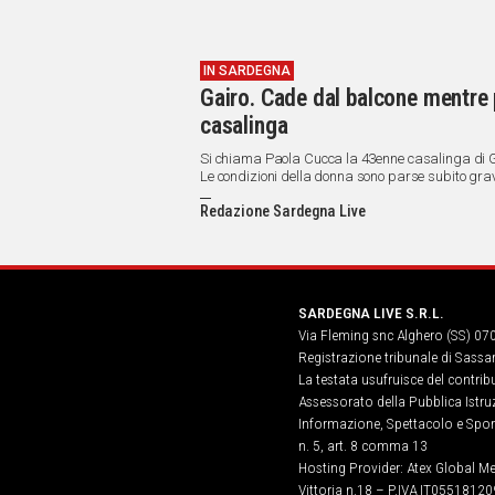
IN SARDEGNA
Gairo. Cade dal balcone mentre pu
casalinga
Si chiama Paola Cucca la 43enne casalinga di Gai
Le condizioni della donna sono parse subito grav
chiesto l'intervento dell'elisoccorso per trasport
Redazione Sardegna Live
SARDEGNA LIVE S.R.L.
Via Fleming snc Alghero (SS) 07
Registrazione tribunale di Sassa
La testata usufruisce del contri
Assessorato della Pubblica Istruz
Informazione, Spettacolo e Sport
n. 5, art. 8 comma 13
Hosting Provider: Atex Global Me
Vittoria n.18 – P.IVA IT05518120