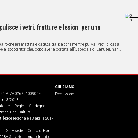
lisce i vetri, fratture e lesioni per una
ro che ieri mattina è caduta dal balcone mentre puliva i vetri di casa.
e ai soccorritori che, dopo averla portata all'Ospedale di Lanusei, hanno
arla al San Francesco di Nuoro.
CHI SIAMO
041 P.IVA 02622400906 -
Redazione
ri n. 3/2013
buto della Regione Sardegna
ione, Beni Culturali,
. legge regionale 13 aprile 2017
dia Srl – sede in Corso di Porta
968​– Servizio erogato tramite