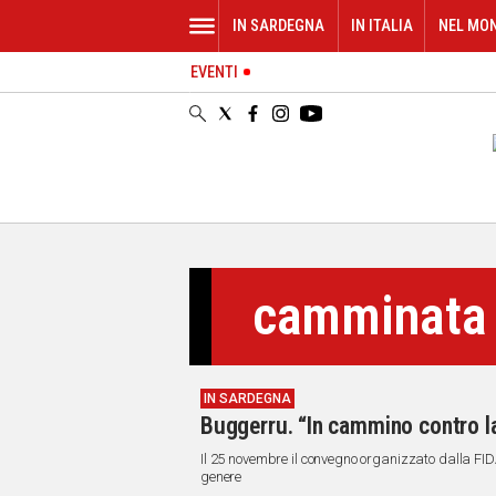
IN SARDEGNA
IN ITALIA
NEL MO
EVENTI
IN
SARDEGNA
CAGLIARI
SASSARI
NUORO
ORISTANO
SULCIS
GALLURA
camminata
OGLIASTRA
MEDIO
CAMPIDANO
IN SARDEGNA
ALTRE
Buggerru. “In cammino contro la
NOTIZIE
Il 25 novembre il convegno organizzato dalla FI
POLITICA
genere