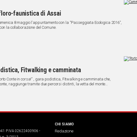
floro-faunistica di Assai
a domenica 8 maggio l'appuntamento con la “Passeggiata Ecologica 2016”,
 con la collaborazione del Comune.
odistica, Fitwalking e camminata
nte, raggiunge tramite due percorsi distinti, la vetta del monte
CHI SIAMO
041 P.IVA 02622400906 -
Redazione
ri n. 3/2013