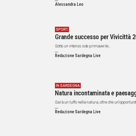
IN
Alessandra Leo
ITALIA
NEL
MONDO
SPORT
SPORT
Grande successo per Vivicittà 
EVENTI
STORIE
Sotto un intenso sole primaverile...
Redazione Sardegna Live
VIDEO
Vai
IN SARDEGNA
Natura incontaminata e paesaggi
UNISCITI
Sarà un tuffo nella natura, oltre che un'opportuni
AL CANALE
Redazione Sardegna Live
WHATSAPP
Social