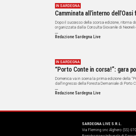
IN SARDEGNA
Camminata all'interno dell'Oasi 
Dopo il successo della scorsa edizione, ritorn
organizzata dalla Consulta Giovanile di Neoneli
Redazione Sardegna Live
IN SARDEGNA
“Porto Conte in corsa!”: gara p
Domenica va in scena la prima edizione della “Porto Conte in corsa!” , gara podistica, Fitwalking e camminata che,
dall'ingresso della Foresta Demaniale di Porto Co
Timidone.
Redazione Sardegna Live
SARDEGNA LIVE S.R.L.
Via Fleming snc Alghero (SS) 07
Registrazione tribunale di Sassa