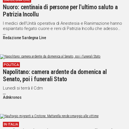
SARDEGNA LIVE
Nuoro: centinaia di persone per l'ultimo saluto a
IN
ITALIA
Patrizia Incollu
NEL
I medici dell'Unità operativa di Anestesia e Rianimazione hanno
MONDO
espiantato fegato cuore e reni di Patrizia Incollu che adesso
daranno una nuova vita ad altre persone
SPORT
Redazione Sardegna Live
EVENTI
STORIE
VIDEO
POLITICA
Napolitano: camera ardente da domenica al
Senato, poi i funerali Stato
Vai
Lunedì si terrà il Cdm
Adnkronos
UNISCITI
AL CANALE
WHATSAPP
IN ITALIA