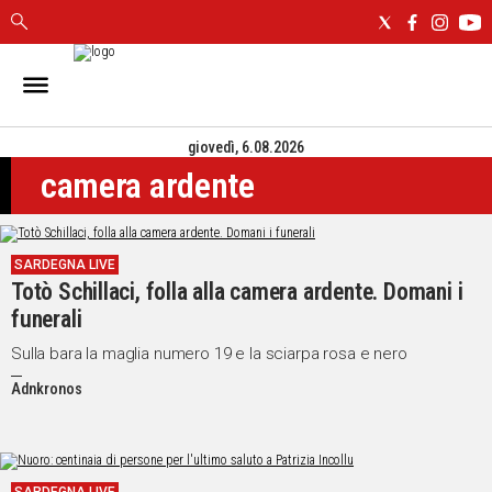
IN
SARDEGNA
giovedì, 6.08.2026
CAGLIARI
camera ardente
SASSARI
NUORO
ORISTANO
SARDEGNA LIVE
SULCIS
Totò Schillaci, folla alla camera ardente. Domani i
GALLURA
funerali
OGLIASTRA
MEDIO
Sulla bara la maglia numero 19 e la sciarpa rosa e nero
CAMPIDANO
Adnkronos
ALTRE
NOTIZIE
POLITICA