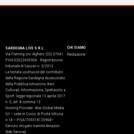
CHI SIAMO
SARDEGNA LIVE S.R.L.
Via Fleming snc Alghero (SS) 07041
Redazione
P.IVA 02622400906 - Registrazione
tribunale di Sassari n. 3/2013
La testata usufruisce del contributo
della Regione Sardegna Assessorato
della Pubblica Istruzione, Beni
Culturali, Informazione, Spettacolo e
Sport. legge regionale 13 aprile 2017
n. 5, art. 8 comma 13
Hosting Provider: Atex Global Media
Srl – sede in Corso di Porta Vittoria
n.18 – P.IVA IT05518120968​–
Servizio erogato tramite Amazon
Web Services