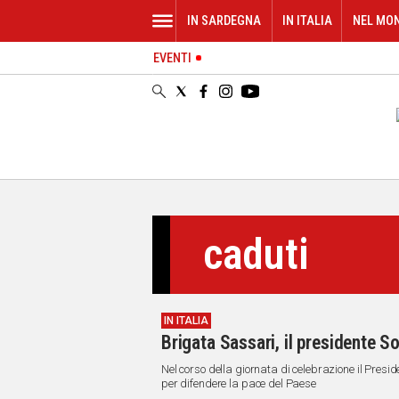
IN SARDEGNA
IN ITALIA
NEL MO
EVENTI
IN
SARDEGNA
CAGLIARI
SASSARI
NUORO
ORISTANO
SULCIS
GALLURA
caduti
OGLIASTRA
MEDIO
CAMPIDANO
IN ITALIA
ALTRE
Brigata Sassari, il presidente S
NOTIZIE
Nel corso della giornata di celebrazione il Preside
POLITICA
per difendere la pace del Paese