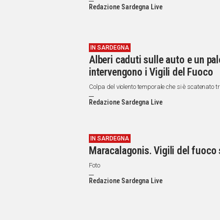
IN
Redazione Sardegna Live
ITALIA
NEL
MONDO
SPORT
IN SARDEGNA
Alberi caduti sulle auto e un pal
EVENTI
intervengono i Vigili del Fuoco
STORIE
Colp
VIDEO
Redazione Sardegna Live
Vai
IN SARDEGNA
Maracalagonis. Vigili del fuoco 
UNISCITI
Foto
AL CANALE
Redazione Sardegna Live
WHATSAPP
Social