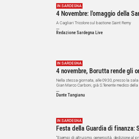
IN SARDEGNA
4 Novembre: l'omaggio della Sar
A Cagliari Tricolore sul bastione Saint Remy
Redazione Sardegna Live
IN SARDEGNA
4 novembre, Borutta rende gli on
Nella stessa giornata, alle 09:30, presso la sala 
Gian Marco Carboni, già S.Tenente medico della B
Dante Tangianu
IN SARDEGNA
Festa della Guardia di finanza: S
"Esempi di altruismo, generosità, dedizione al pr