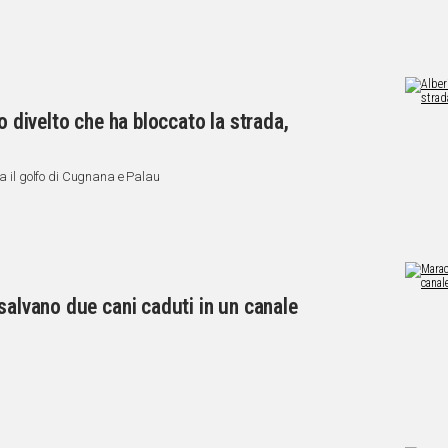
o divelto che ha bloccato la strada,
a del violento temporale che si è scatenato tra il golfo di Cugnana e Palau
salvano due cani caduti in un canale