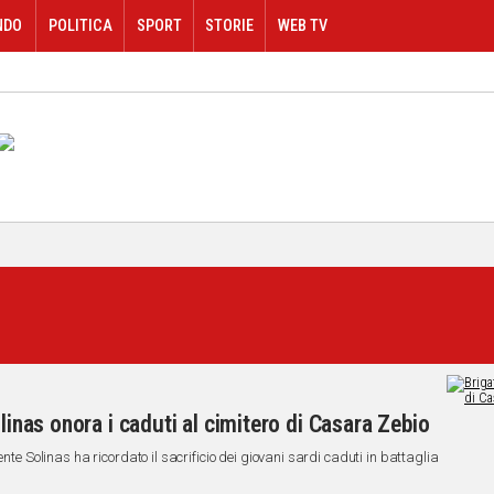
NDO
POLITICA
SPORT
STORIE
WEB TV
olinas onora i caduti al cimitero di Casara Zebio
nte Solinas ha ricordato il sacrificio dei giovani sardi caduti in battaglia