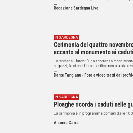
Redazione Sardegna Live
IN SARDEGNA
Cerimonia del quattro novembre:
accanto al monumento ai caduti 
La sindaca Chironi: "Una ricorrenza molto sentit
ragazzi, fa sì che il loro sacrificio non sia stato v
Dante Tangianu - Foto e video tratti dal prof
IN SARDEGNA
Ploaghe ricorda i caduti nelle g
La cerimonia è in programma domani dalle 10.
Antonio Caria