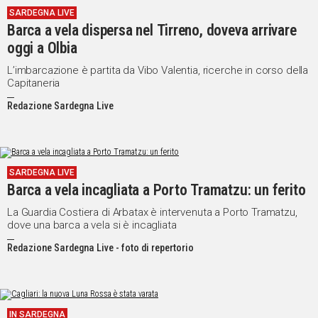
SARDEGNA LIVE
IN
Barca a vela dispersa nel Tirreno, doveva arrivare
ITALIA
oggi a Olbia
NEL
MONDO
L’imbarcazione è partita da Vibo Valentia, ricerche in corso della
Capitaneria
SPORT
EVENTI
Redazione Sardegna Live
STORIE
VIDEO
SARDEGNA LIVE
Barca a vela incagliata a Porto Tramatzu: un ferito
Vai
La Guardia Costiera di Arbatax è intervenuta a Porto Tramatzu,
dove una barca a vela si è incagliata
Redazione Sardegna Live - foto di repertorio
UNISCITI
AL CANALE
WHATSAPP
IN SARDEGNA