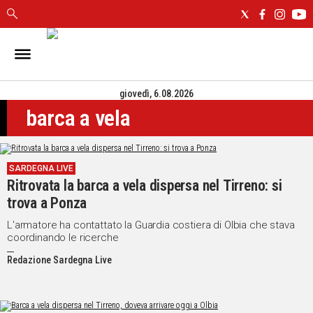
IN
SARDEGNA
giovedì, 6.08.2026
CAGLIARI
barca a vela
SASSARI
NUORO
ORISTANO
SARDEGNA LIVE
SULCIS
Ritrovata la barca a vela dispersa nel Tirreno: si
GALLURA
trova a Ponza
OGLIASTRA
MEDIO
L'armatore ha contattato la Guardia costiera di Olbia che stava
coordinando le ricerche
CAMPIDANO
Redazione Sardegna Live
ALTRE
NOTIZIE
POLITICA