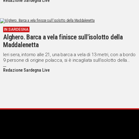
Redazione Sardegna Live
IN SARDEGNA
Alghero. Barca a vela finisce sull'isolotto della
Maddalenetta
Ieri sera, intorno alle 21, una barca a vela di 13 metri, con a bordo
9 persone di origine polacca, si è incagliata sull'isolotto della
Madalenetta, forse a causa di un'avaria o del basso fondale e
Redazione Sardegna Live
delle secche presenti.