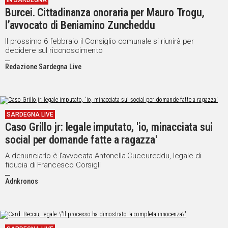
IN SARDEGNA
Burcei. Cittadinanza onoraria per Mauro Trogu,
IN
ITALIA
l’avvocato di Beniamino Zuncheddu
NEL
Il prossimo 6 febbraio il Consiglio comunale si riunirà per
MONDO
decidere sul riconoscimento
SPORT
Redazione Sardegna Live
EVENTI
STORIE
VIDEO
SARDEGNA LIVE
Caso Grillo jr: legale imputato, 'io, minacciata sui
social per domande fatte a ragazza'
Vai
A denunciarlo è l'avvocata Antonella Cuccureddu, legale di
fiducia di Francesco Corsigli
Adnkronos
UNISCITI
AL CANALE
WHATSAPP