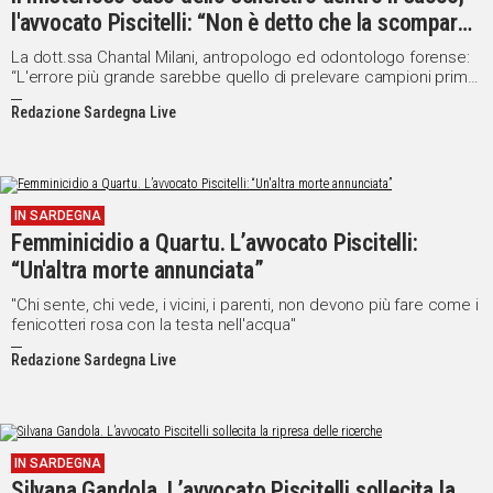
l'avvocato Piscitelli: “Non è detto che la scomparsa
sia avvenuta nel luogo di ritrovamento”
La dott.ssa Chantal Milani, antropologo ed odontologo forense:
“L'errore più grande sarebbe quello di prelevare campioni prima
di aver correttamente e completamente analizzato e
Redazione Sardegna Live
documentato i resti”
IN SARDEGNA
Femminicidio a Quartu. L’avvocato Piscitelli:
“Un'altra morte annunciata”
"Chi sente, chi vede, i vicini, i parenti, non devono più fare come i
fenicotteri rosa con la testa nell'acqua"
Redazione Sardegna Live
IN SARDEGNA
Silvana Gandola. L’avvocato Piscitelli sollecita la