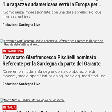
"La ragazza sudamericana verrà in Europa per
l'esame del Dna"
"Somiglianza impressionante con una delle sorelle". Poi quel
neo sulla schiena..
Redazione Sardegna Live
IN SARDEGNA
L’avvocato Gianfrancesco Piscitelli nominato
Referente per la Sardegna da parte del Garante
delle Vittime di reato
“Creeremo in tutta la Sardegna, con la collaborazione di
avvocati, medici specialisti, psicologi, sociologi, mediatori, una
rete con punti di ascolto, intervento ed assistenza per chiunque
Redazione Sardegna Live
sia vittima di reato” afferma Piscitelli
IN ITALIA