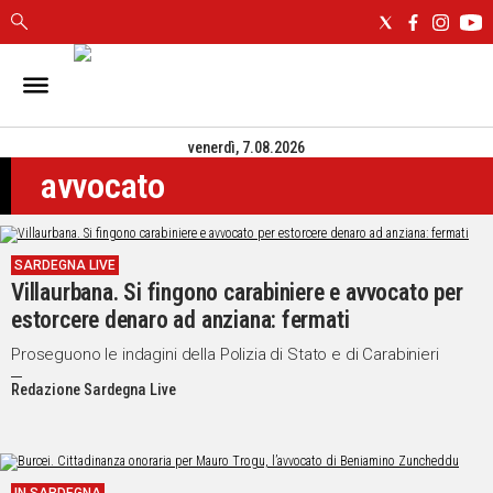
IN
SARDEGNA
venerdì, 7.08.2026
CAGLIARI
avvocato
SASSARI
NUORO
ORISTANO
SARDEGNA LIVE
SULCIS
Villaurbana. Si fingono carabiniere e avvocato per
GALLURA
estorcere denaro ad anziana: fermati
OGLIASTRA
MEDIO
Proseguono le indagini della Polizia di Stato e di Carabinieri
CAMPIDANO
Redazione Sardegna Live
ALTRE
NOTIZIE
POLITICA