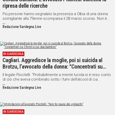
ripresa delle ricerche
Più persone hanno segnalato la presenza a Olbia di una donna
somigliante alla 79enne scomparsa il 28 marzo scorso. Non è
stata ancora rintracciata e fermata
Redazione Sardegna Live
IN SARDEGNA
Cagliari. Aggredisce la moglie, poi si suicida al
Brotzu, l’avvocato della donna: “Concentrati su
Christi e sui due bambini”
Il legale Piscitelli: “Probabilmente a mente lucida si è reso conto
di ciò che aveva combinato sotto i fumi dell'alcool di cui
abusava e non ha retto con la sua coscienza”
Redazione Sardegna Live
IN SARDEGNA