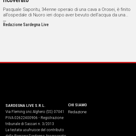
Pasquale Saporitu, 34enne operaio di una cava a Orosei, è finito
all'ospedale di Nuoro ieri dopo aver bevuto dell'acqua da una
bottiglietta comprata ad un distributore automatico presente
Redazione Sardegna Live
nella sua azienda. Ha raccontato ai soccorritori del 118 di aver
sentito prima di bere un forte odore di
CHI SIAMO
SARDEGNA LIVE S.R.L.
Via Fleming snc Alghero (SS) 07041
Redazione
P.IVA 02622400906 - Registrazione
tribunale di Sassari n. 3/2013
La testata usufruisce del contributo
della Regione Sardegna Assessorato