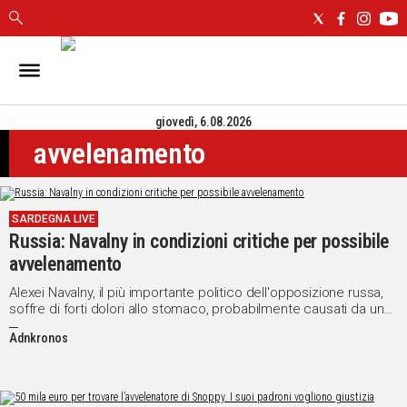
IN
SARDEGNA
giovedì, 6.08.2026
CAGLIARI
avvelenamento
SASSARI
NUORO
ORISTANO
SARDEGNA LIVE
SULCIS
Russia: Navalny in condizioni critiche per possibile
GALLURA
avvelenamento
OGLIASTRA
MEDIO
Alexei Navalny, il più importante politico dell'opposizione russa,
soffre di forti dolori allo stomaco, probabilmente causati da un
CAMPIDANO
avvelenamento
Adnkronos
ALTRE
NOTIZIE
POLITICA