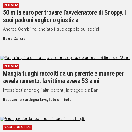
IN ITALIA
IN
50 mila euro per trovare l’avvelenatore di Snoppy. I
ITALIA
suoi padroni vogliono giustizia
NEL
MONDO
Andrea Combi ha lanciato il suo appello sui social
SPORT
Ilaria Cardia
EVENTI
STORIE
VIDEO
IN ITALIA
Mangia funghi raccolti da un parente e muore per
avvelenamento: la vittima aveva 53 anni
Vai
Intossicati anche gli altri parenti, la tragedia a Bari
Redazione Sardegna Live, foto simbolo
UNISCITI
AL CANALE
WHATSAPP
SARDEGNA LIVE