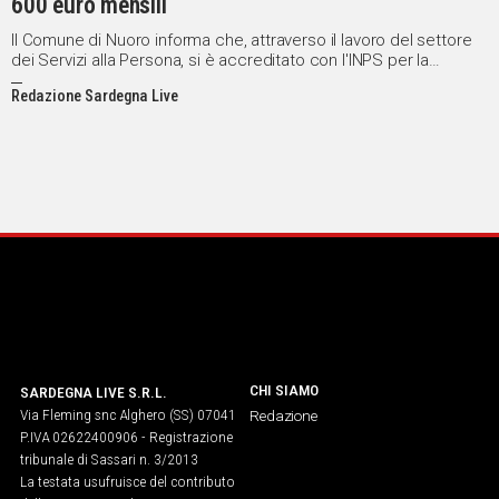
600 euro mensili
Il Comune di Nuoro informa che, attraverso il lavoro del settore
dei Servizi alla Persona, si è accreditato con l'INPS per la
voucherizzazione degli asili nido comunali. In questo modo i
Redazione Sardegna Live
genitori dei bambini che frequentano gli asili nido comunali,
potranno richiedere il rimborso per le spese effettuate durante
l'anno educativo 2015/2016.
CHI SIAMO
SARDEGNA LIVE S.R.L.
Via Fleming snc Alghero (SS) 07041
Redazione
P.IVA 02622400906 - Registrazione
tribunale di Sassari n. 3/2013
La testata usufruisce del contributo