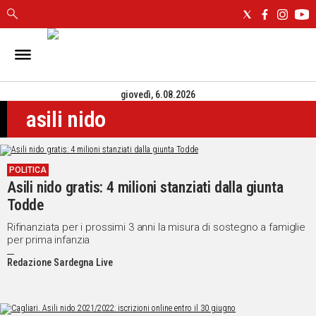
IN
SARDEGNA
giovedì, 6.08.2026
CAGLIARI
asili nido
SASSARI
NUORO
ORISTANO
POLITICA
SULCIS
Asili nido gratis: 4 milioni stanziati dalla giunta
GALLURA
Todde
OGLIASTRA
MEDIO
Rifinanziata per i prossimi 3 anni la misura di sostegno a famiglie
per prima infanzia
CAMPIDANO
Redazione Sardegna Live
ALTRE
NOTIZIE
POLITICA