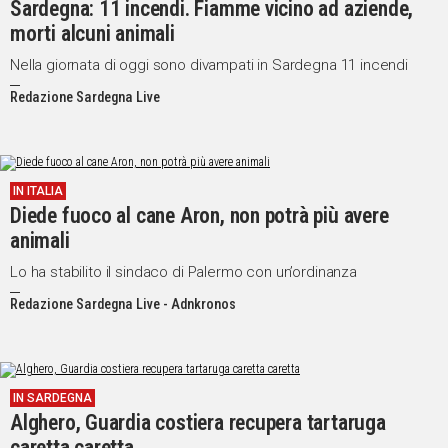
Sardegna: 11 incendi. Fiamme vicino ad aziende,
morti alcuni animali
Social
Nella giornata di oggi sono divampati in Sardegna 11 incendi
Redazione Sardegna Live
IN ITALIA
Diede fuoco al cane Aron, non potrà più avere
animali
Lo ha stabilito il sindaco di Palermo con un’ordinanza
Redazione Sardegna Live - Adnkronos
IN SARDEGNA
Alghero, Guardia costiera recupera tartaruga
caretta caretta