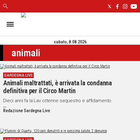
IN
SARDEGNA
sabato, 8.08.2026
CAGLIARI
animali
SASSARI
NUORO
ORISTANO
SARDEGNA LIVE
SULCIS
Animali maltrattati, è arrivata la condanna
GALLURA
definitiva per il Circo Martin
OGLIASTRA
MEDIO
Dieci anni fa la Lav ottenne sequestro e affidamento
CAMPIDANO
Redazione Sardegna Live
ALTRE
NOTIZIE
POLITICA