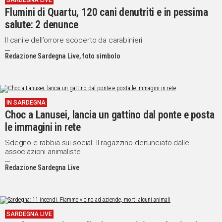
SARDEGNA LIVE
Flumini di Quartu, 120 cani denutriti e in pessima
IN
ITALIA
salute: 2 denunce
NEL
Il canile dell’orrore scoperto da carabinieri
MONDO
Redazione Sardegna Live, foto simbolo
SPORT
EVENTI
STORIE
IN SARDEGNA
VIDEO
Choc a Lanusei, lancia un gattino dal ponte e posta
le immagini in rete
Sdegno e rabbia sui social. Il ragazzino denunciato dalle
Vai
associazioni animaliste
Redazione Sardegna Live
UNISCITI
AL CANALE
WHATSAPP
SARDEGNA LIVE