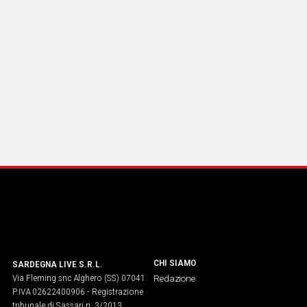
CHI SIAMO
SARDEGNA LIVE S.R.L.
Via Fleming snc Alghero (SS) 07041
Redazione
P.IVA 02622400906 - Registrazione
tribunale di Sassari n. 3/2013